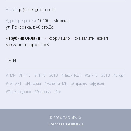
E-mail:
pr@tmk-group.com
Адрес редакции:
101000, Москва,
ул. Покровка, д.40 стр.2а
«Трубник Онлайн
– информационно-аналитическая
медиаплатформа ТМК
ТЕГИ
#ТМК
#ПНТЗ
#ЧТПЗ
#СТЗ
#НашиЛюди
#СинТЗ
#ВТЗ
#спорт
#ТАГМЕТ
#История
#НовостиТМК
#Отрасль
#футбол
#Производство
#Экология
Все
© 2026 ПАО «ТМК»
Все права защищены