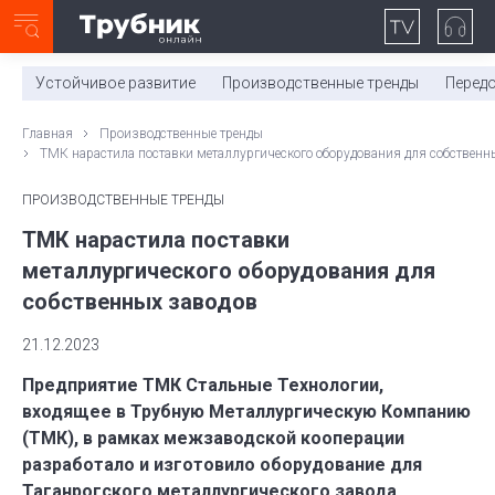
Неделя с ТМК. Выпуск №27 (225)
0:00
/
11:03
Устойчивое развитие
Производственные тренды
Перед
Главная
Производственные тренды
ТМК нарастила поставки металлургического оборудования для собственн
ПРОИЗВОДСТВЕННЫЕ ТРЕНДЫ
ТМК нарастила поставки
металлургического оборудования для
собственных заводов
21.12.2023
Предприятие ТМК Стальные Технологии,
входящее в Трубную Металлургическую Компанию
(ТМК), в рамках межзаводской кооперации
разработало и изготовило оборудование для
Таганрогского металлургического завода