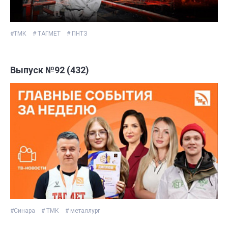
#ТМК
# ТАГМЕТ
# ПНТЗ
Выпуск №92 (432)
#Синара
# ТМК
# металлург