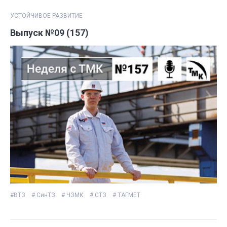
УСТОЙЧИВОЕ РАЗВИТИЕ
Выпуск №09 (157)
#ВТЗ
# СинТЗ
# ЧЗМК
# СТЗ
# ТАГМЕТ