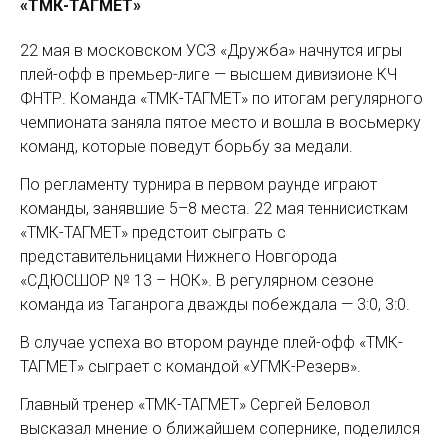
«ТМК-ТАГМЕТ»
22 мая в московском УСЗ «Дружба» начнутся игры
плей-офф в премьер-лиге — высшем дивизионе КЧ
ФНТР. Команда «ТМК-ТАГМЕТ» по итогам регулярного
чемпионата заняла пятое место и вошла в восьмерку
команд, которые поведут борьбу за медали.
По регламенту турнира в первом раунде играют
команды, занявшие 5–8 места. 22 мая теннисисткам
«ТМК-ТАГМЕТ» предстоит сыграть с
представительницами Нижнего Новгорода
«СДЮСШОР № 13 – НОК». В регулярном сезоне
команда из Таганрога дважды побеждала — 3:0, 3:0.
В случае успеха во втором раунде плей-офф «ТМК-
ТАГМЕТ» сыграет с командой «УГМК-Резерв».
Главный тренер «ТМК-ТАГМЕТ» Сергей Беловол
высказал мнение о ближайшем сопернике, поделился