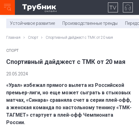
Неделя с ТМК. Выпуск №27 (225)
0:00
/
11:03
Устойчивое развитие
Производственные тренды
Перед
Главная
Спорт
Спортивный дайджест с ТМК от 20 мая
СПОРТ
Спортивный дайджест с ТМК от 20 мая
20.05.2024
«Урал» избежал прямого вылета из Российской
премьер-лиги, но еще может сыграть в стыковых
матчах, «Синара» сравняла счет в серии плей-офф,
а женская команда по настольному теннису «ТМК-
ТАГМЕТ» стартует в плей-офф Чемпионата
России.