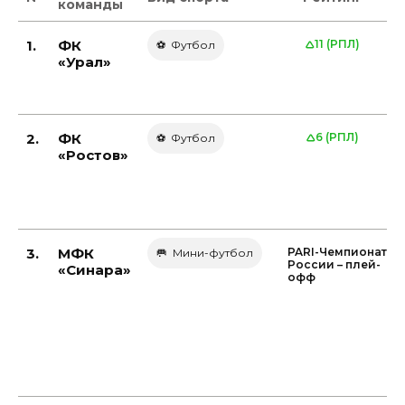
команды
1.
ФК
11 (РПЛ)
⚽ Футбол️
«Урал»
2.
ФК
6 (РПЛ)
⚽ Футбол️
«Ростов»
3.
МФК
PARI-Чемпионат
🥅 Мини-футбол
России – плей-
«Синара»
офф