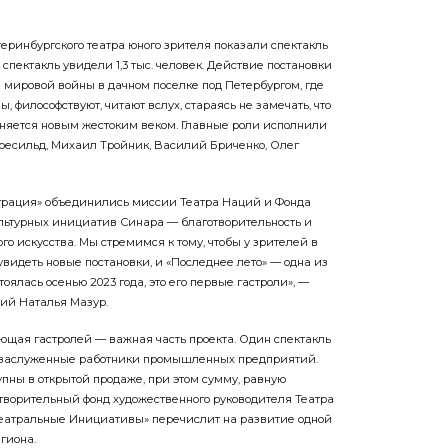
теринбургского театра юного зрителя показали спектакль
 спектакль увидели 1,3 тыс. человек. Действие постановки
 мировой войны в дачном поселке под Петербургом, где
ы, философствуют, читают вслух, стараясь не замечать, что
няется новым жестоким веком. Главные роли исполнили
есильд, Михаил Тройник, Василий Бриченко, Олег
грация» объединились миссии Театра Наций и Фонда
льтурных инициатив Синара — благотворительность и
о искусства. Мы стремимся к тому, чтобы у зрителей в
видеть новые постановки, и «Последнее лето» — одна из
оялась осенью 2023 года, это его первые гастроли», —
ций Наталья Мазур.
ющая гастролей — важная часть проекта. Один спектакль
 заслуженные работники промышленных предприятий.
пны в открытой продаже, при этом сумму, равную
творительный фонд художественного руководителя Театра
еатральные Инициативы» перечислит на развитие одной
гиона.