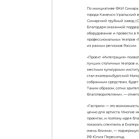
По инициативе ФКИ Синара с
города Каменск-Уральский в
Синарский трубный завод (Си
Благодаря оказанной поддер
оборудование и провести в
профессиональных театров «
из разных регионов России.
«Проект «Интеграция» позво
лучших столичных театров и,
местным культурным инстит
стал екатеринбургский Молод
собранным средствам, будет
Таким образом, сотни зрител
благотворителями», — отмет
«Гастроли — это возможность
ценно для артиста. Многие 
проектах, и поэтому идея бл
показать спектакль в Екатер
очень близка», — подчеркну
РФ Юлия Пересильд.