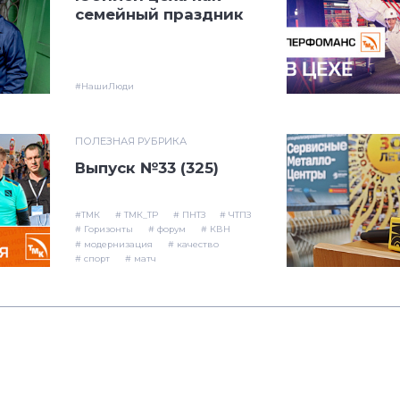
семейный праздник
#НашиЛюди
ПОЛЕЗНАЯ РУБРИКА
Выпуск №33 (325)
#ТМК
# ТМК_ТР
# ПНТЗ
# ЧТПЗ
# Горизонты
# форум
# КВН
# модернизация
# качество
# спорт
# матч