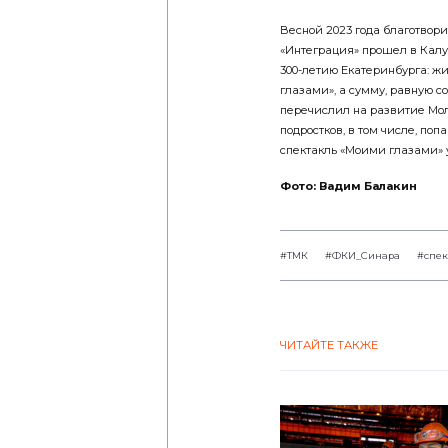
Весной 2023 года благотвор
«Интеграция» прошел в Калуг
300-летию Екатеринбурга: ж
глазами», а сумму, равную 
перечислил на развитие Мол
подростков, в том числе, по
спектакль «Моими глазами»
Фото: Вадим Балакин
#ТМК
#ФКИ_Синара
#спек
ЧИТАЙТЕ ТАКЖЕ