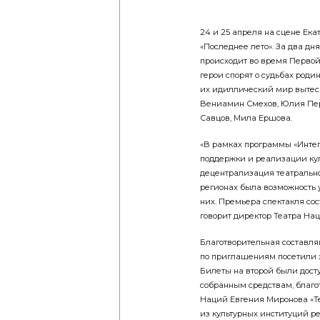
24 и 25 апреля на сцене Ека
«Последнее лето». За два дня
происходит во время Первой
герои спорят о судьбах родин
их идиллический мир вытес
Вениамин Смехов, Юлия Пер
Савцов, Мила Ершова.
«В рамках программы «Инте
поддержки и реализации ку
децентрализация театральног
регионах была возможность у
них. Премьера спектакля сост
говорит директор Театра На
Благотворительная составля
по приглашениям посетили
Билеты на второй были досту
собранным средствам, благо
Наций Евгения Миронова «Т
из культурных институций ре