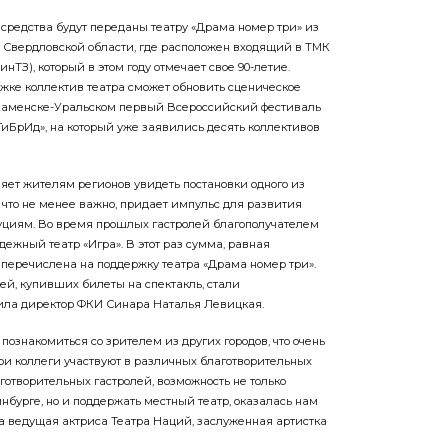
редства будут переданы театру «Драма номер три» из
 Свердловской области, где расположен входящий в ТМК
нТЗ), который в этом году отмечает свое 90-летие.
жке коллектив театра сможет обновить сценическое
 Каменске-Уральском первый Всероссийский фестиваль
ГиБрИд», на который уже заявились десять коллективов
ляет жителям регионов увидеть постановки одного из
 что не менее важно, придает импульс для развития
уциям. Во время прошлых гастролей благополучателем
ежный театр «Игра». В этот раз сумма, равная
 перечислена на поддержку театра «Драма номер три».
ей, купивших билеты на спектакль, стали
ила директор ФКИ Синара Наталья Левицкая.
 познакомиться со зрителем из других городов, что очень
мои коллеги участвуют в различных благотворительных
аготворительных гастролей, возможность не только
инбурге, но и поддержать местный театр, оказалась нам
ла ведущая актриса Театра Наций, заслуженная артистка