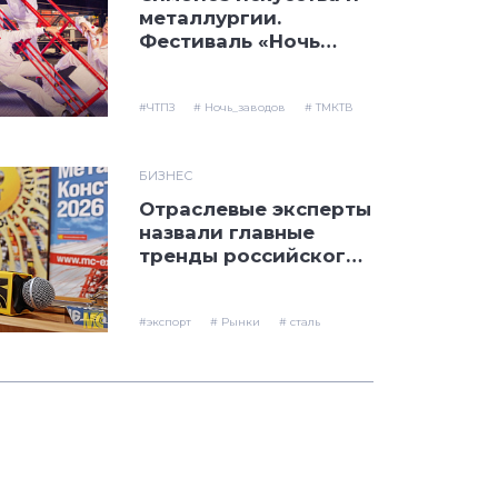
металлургии.
Фестиваль «Ночь
заводов» на ЧТПЗ
#ЧТПЗ
# Ночь_заводов
# ТМКТВ
БИЗНЕС
Отраслевые эксперты
назвали главные
тренды российского
рынка нержавеющей
стали
#экспорт
# Рынки
# сталь