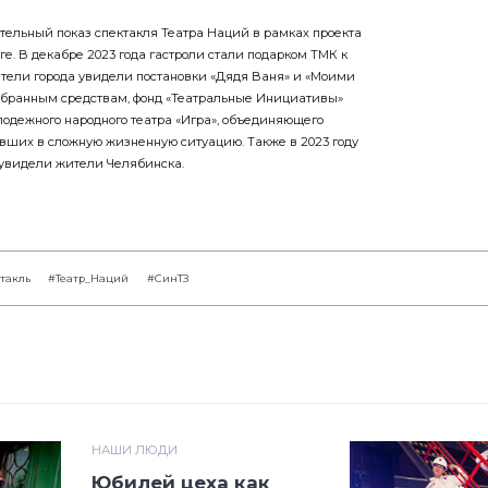
ительный показ спектакля Театра Наций в рамках проекта
е. В декабре 2023 года гастроли стали подарком ТМК к
ители города увидели постановки «Дядя Ваня» и «Моими
собранным средствам, фонд «Театральные Инициативы»
одежного народного театра «Игра», объединяющего
павших в сложную жизненную ситуацию. Также в 2023 году
 увидели жители Челябинска.
такль
#Театр_Наций
#СинТЗ
НАШИ ЛЮДИ
Юбилей цеха как