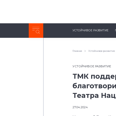
Неделя с ТМК. Выпуск №27 (225)
УСТОЙЧИВОЕ РАЗВИТИЕ
0:00
/
11:03
Главная
Устойчивое развитие
УСТОЙЧИВОЕ РАЗВИТИЕ
ТМК подде
благотвор
Театра Нац
27.04.2024