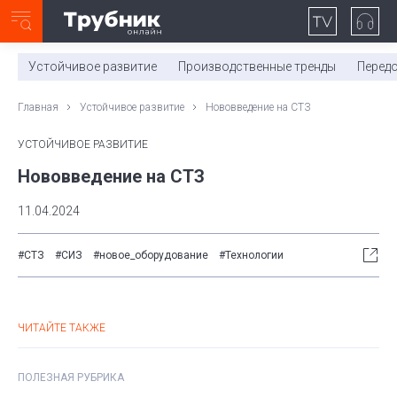
Неделя с ТМК. Выпуск №27 (225)
0:00
/
11:03
Устойчивое развитие
Производственные тренды
Перед
Главная
Устойчивое развитие
Нововведение на СТЗ
УСТОЙЧИВОЕ РАЗВИТИЕ
Нововведение на СТЗ
11.04.2024
#СТЗ
#СИЗ
#новое_оборудование
#Технологии
ЧИТАЙТЕ ТАКЖЕ
ПОЛЕЗНАЯ РУБРИКА