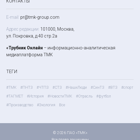
КОНТАКТЫ
E-mail:
pr@tmk-group.com
Адрес редакции:
101000, Москва,
ул. Покровка, д.40 стр.2а
«Трубник Онлайн
– информационно-аналитическая
медиаплатформа ТМК
ТЕГИ
#ТМК
#ПНТЗ
#ЧТПЗ
#СТЗ
#НашиЛюди
#СинТЗ
#ВТЗ
#спорт
#ТАГМЕТ
#История
#НовостиТМК
#Отрасль
#футбол
#Производство
#Экология
Все
© 2026 ПАО «ТМК»
Все права защищены