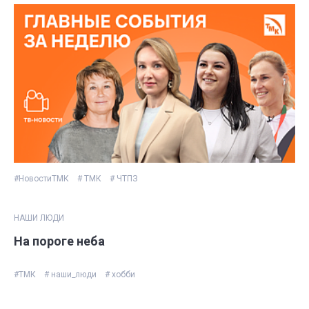
#НовостиТМК
# ТМК
# ЧТПЗ
НАШИ ЛЮДИ
На пороге неба
#ТМК
# наши_люди
# хобби