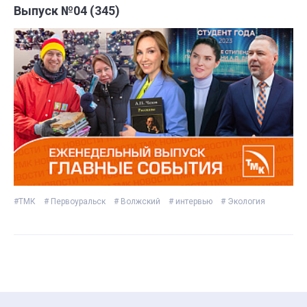
Выпуск №04 (345)
#ТМК
# Первоуральск
# Волжский
# интервью
# Экология