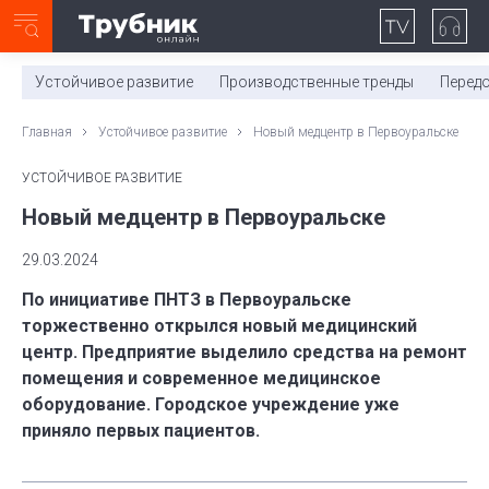
Неделя с ТМК. Выпуск №27 (225)
0:00
/
11:03
Устойчивое развитие
Производственные тренды
Перед
Главная
Устойчивое развитие
Новый медцентр в Первоуральске
УСТОЙЧИВОЕ РАЗВИТИЕ
Новый медцентр в Первоуральске
29.03.2024
По инициативе ПНТЗ в Первоуральске
торжественно открылся новый медицинский
центр. Предприятие выделило средства на ремонт
помещения и современное медицинское
оборудование. Городское учреждение уже
приняло первых пациентов.