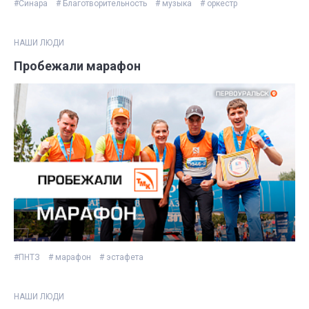
#Синара
# Благотворительность
# музыка
# оркестр
НАШИ ЛЮДИ
Пробежали марафон
#ПНТЗ
# марафон
# эстафета
НАШИ ЛЮДИ