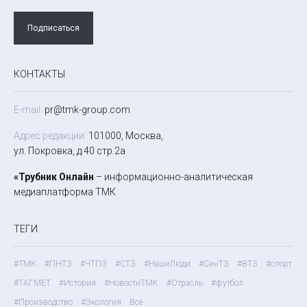
Подписаться
КОНТАКТЫ
E-mail:
pr@tmk-group.com
Адрес редакции:
101000, Москва,
ул. Покровка, д.40 стр.2а
«Трубник Онлайн
– информационно-аналитическая
медиаплатформа ТМК
ТЕГИ
#ТМК
#ПНТЗ
#ЧТПЗ
#СТЗ
#НашиЛюди
#СинТЗ
#ВТЗ
#спорт
#ТАГМЕТ
#История
#НовостиТМК
#Отрасль
#футбол
#Производство
#Экология
Все