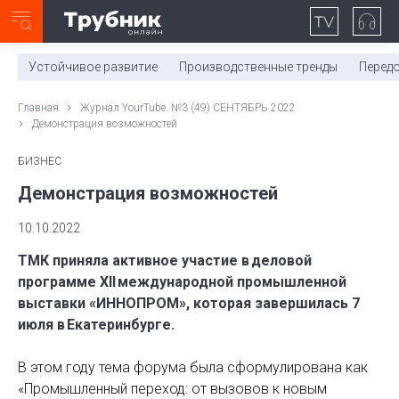
Неделя с ТМК. Выпуск №27 (225)
0:00
/
11:03
Устойчивое развитие
Производственные тренды
Перед
Главная
Журнал YourTube. №3 (49) СЕНТЯБРЬ 2022
Демонстрация возможностей
БИЗНЕС
Демонстрация возможностей
10.10.2022
ТМК приняла активное участие в деловой
программе XII международной промышленной
выставки «ИННОПРОМ», которая завершилась 7
июля в Екатеринбурге.
В этом году тема форума была сформулирована как
«Промышленный переход: от вызовов к новым