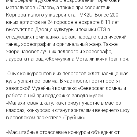
милосердия и духовного возрождения горняков и
металлургов «Сплав», а также при содействии
Корпоративного университета ТМК2U. Более 200
юных артистов из 24 городов в возрасте 8-11 лет
выступят во Дворце культуры и техники СТЗ в
следующих номинациях: вокал, народно-сценический
танец, хореография и оригинальный жанр. Также
жюри назовет лучших педагога и хореографа,
лауреата наград «Жемчужина Металлинки» и Гран-при.
Юных конкурсантов и их педагогов ждет насыщенная
культурная программа. В частности, гости посетят
заводской Музейный комплекс «Северская домна» и
работающий при поддержке завода музей
«Малахитовая шкатулка», примут участие в мастер-
классах, конкурсах и станут зрителями вечернего шоу
в заводском парк-отеле «Трубник».
«Масштабные отраслевые конкурсы объединяют