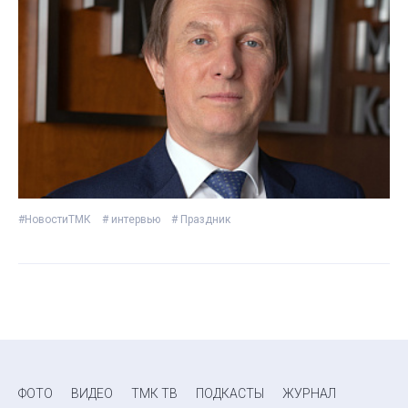
#НовостиТМК
# интервью
# Праздник
ФОТО
ВИДЕО
ТМК ТВ
ПОДКАСТЫ
ЖУРНАЛ