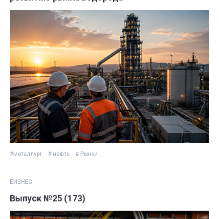
#металлург
# нефть
# Рынки
БИЗНЕС
Выпуск №25 (173)