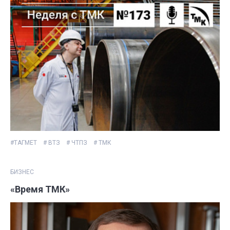
#ТАГМЕТ
# ВТЗ
# ЧТПЗ
# ТМК
БИЗНЕС
«Время ТМК»