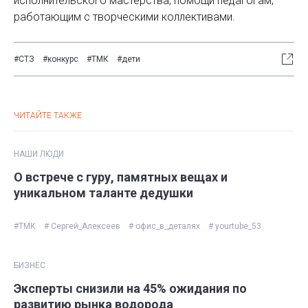
исполнительского мастерства, помощи педагогам,
работающим с творческими коллективами.
#СТЗ
#конкурс
#ТМК
#дети
ЧИТАЙТЕ ТАКЖЕ
НАШИ ЛЮДИ
О встрече с гуру, памятных вещах и
уникальном таланте дедушки
#ТМК
# Сергей_Алексеев
# офис_в_деталях
# yourtube_53
БИЗНЕС
Эксперты снизили на 45% ожидания по
развитию рынка водорода