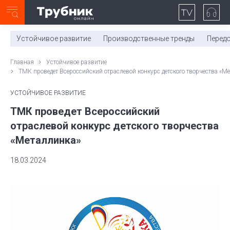
Неделя с ТМК. Выпуск №27 (225)
0:00
/
11:03
Устойчивое развитие
Производственные тренды
Перед
Главная
Устойчивое развитие
ТМК проведет Всероссийский отраслевой конкурс детского творчества «М
УСТОЙЧИВОЕ РАЗВИТИЕ
ТМК проведет Всероссийский
отраслевой конкурс детского творчества
«Металлинка»
18.03.2024