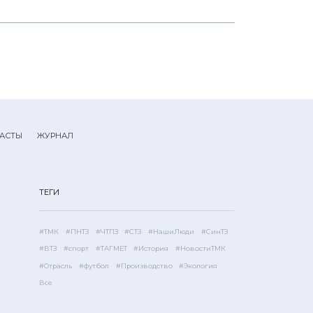
АСТЫ
ЖУРНАЛ
ТЕГИ
#ТМК
#ПНТЗ
#ЧТПЗ
#СТЗ
#НашиЛюди
#СинТЗ
#ВТЗ
#спорт
#ТАГМЕТ
#История
#НовостиТМК
#Отрасль
#футбол
#Производство
#Экология
Все