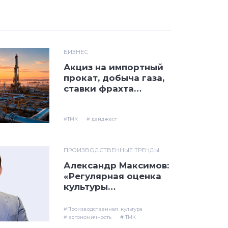
БИЗНЕС
Акциз на импортный
прокат, добыча газа,
ставки фрахта
танкеров и
казахстанский
автолист: дайджест
#ТМК
# дайджест
трубных новостей
ПРОИЗВОДСТВЕННЫЕ ТРЕНДЫ
Александр Максимов:
«Регулярная оценка
культуры
производства – ключ
к ее стабильному
#Производственная_культура
росту»
# эргономичность
# ТМК