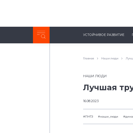
Неделя с ТМК. Выпуск №27 (225)
УСТОЙЧИВОЕ РАЗВИТИЕ
0:00
/
11:03
Главная
Наши люди
Лучш
НАШИ ЛЮДИ
Лучшая тр
16.08.2023
#ПНТЗ
#наши_люди
#дина