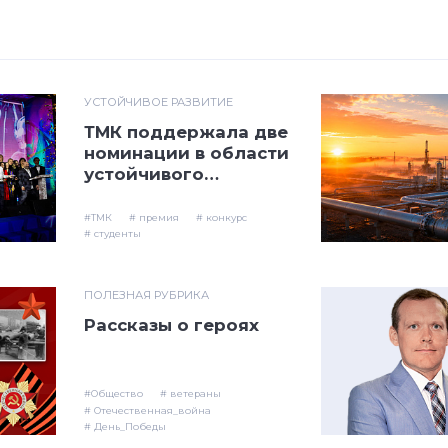
УСТОЙЧИВОЕ РАЗВИТИЕ
ТМК поддержала две
номинации в области
устойчивого
развития на
национальной PR-
#ТМК
# премия
# конкурс
премии «Серебряный
# студенты
Лучник»
ПОЛЕЗНАЯ РУБРИКА
Рассказы о героях
#Общество
# ветераны
# Отечественная_война
# День_Победы