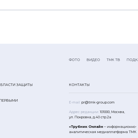
ФОТО
ВИДЕО
ТМК ТВ
ПОДК
ОБЛАСТИ ЗАЩИТЫ
КОНТАКТЫ
 ПЕРВЫМИ
E-mail:
pr@tmk-group.com
Адрес редакции:
101000, Москва,
ул. Покровка, д.40 стр.2а
«Трубник Онлайн
– информационно-
аналитическая медиаплатформа ТМК