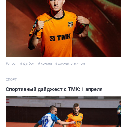
#спорт
# футбол
# хоккей
# хоккей_с_мячом
СПОРТ
Спортивный дайджест с ТМК: 1 апреля