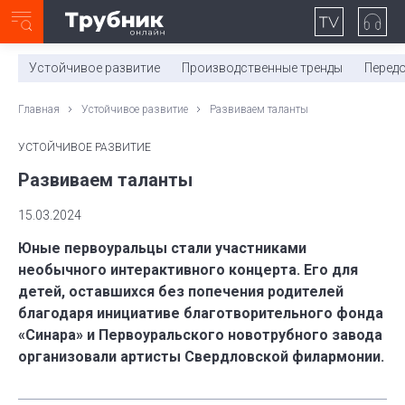
Неделя с ТМК. Выпуск №27 (225)
0:00
/
11:03
Устойчивое развитие
Производственные тренды
Перед
Главная
Устойчивое развитие
Развиваем таланты
УСТОЙЧИВОЕ РАЗВИТИЕ
Развиваем таланты
15.03.2024
Юные первоуральцы стали участниками
необычного интерактивного концерта. Его для
детей, оставшихся без попечения родителей
благодаря инициативе благотворительного фонда
«Синара» и Первоуральского новотрубного завода
организовали артисты Свердловской филармонии.