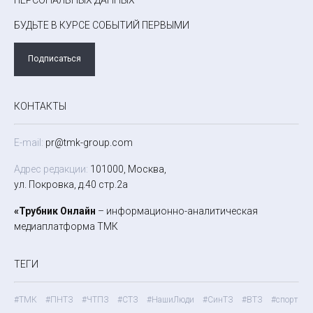
БУДЬТЕ В КУРСЕ СОБЫТИЙ ПЕРВЫМИ
Подписаться
КОНТАКТЫ
E-mail:
pr@tmk-group.com
Адрес редакции:
101000, Москва,
ул. Покровка, д.40 стр.2а
«Трубник Онлайн
– информационно-аналитическая
медиаплатформа ТМК
ТЕГИ
#ТМК
#ПНТЗ
#ЧТПЗ
#СТЗ
#НашиЛюди
#СинТЗ
#ВТЗ
#спорт