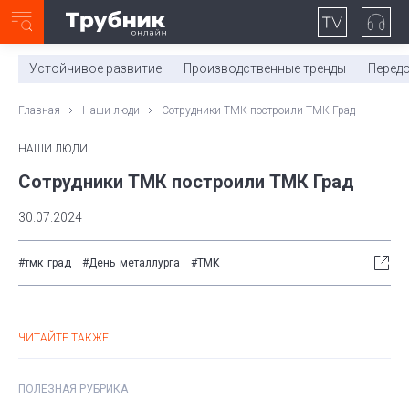
Неделя с ТМК. Выпуск №27 (225)
0:00
/
11:03
Устойчивое развитие
Производственные тренды
Перед
Главная
Наши люди
Сотрудники ТМК построили ТМК Град
НАШИ ЛЮДИ
Сотрудники ТМК построили ТМК Град
30.07.2024
#тмк_град
#День_металлурга
#ТМК
ЧИТАЙТЕ ТАКЖЕ
ПОЛЕЗНАЯ РУБРИКА