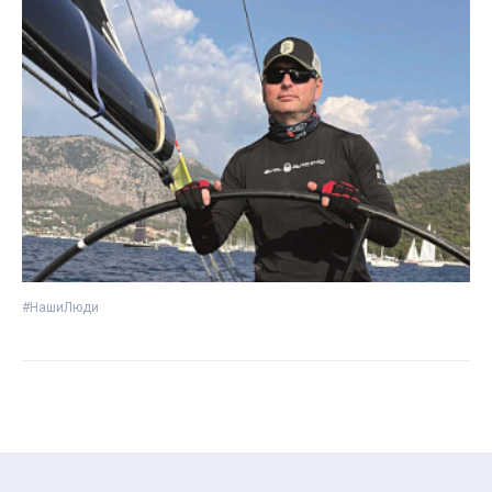
#НашиЛюди