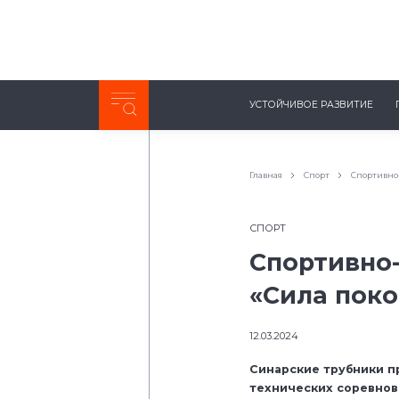
Неделя с ТМК. Выпуск №27 (225)
УСТОЙЧИВОЕ РАЗВИТИЕ
0:00
/
11:03
Главная
Спорт
Спортивно-
СПОРТ
Спортивно
«Сила поко
12.03.2024
Синарские трубники п
технических соревнов