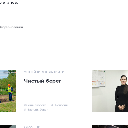
 этапов.
#соревнования
УСТОЙЧИВОЕ РАЗВИТИЕ
Чистый берег
#День_эколога
# Экология
# Чистый_берег
ОБУЧЕНИЕ