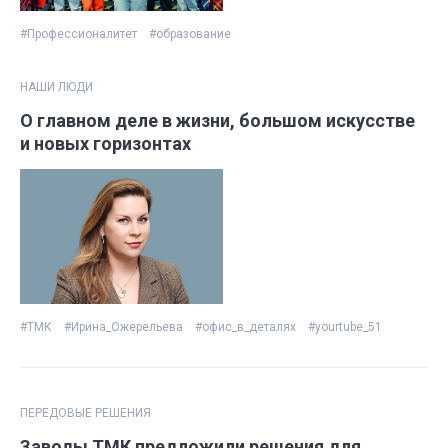
#Профессионалитет
#образование
НАШИ ЛЮДИ
О главном деле в жизни, большом искусстве
и новых горизонтах
#ТМК
#Ирина_Ожерельева
#офис_в_деталях
#yourtube_51
ПЕРЕДОВЫЕ РЕШЕНИЯ
Заводы ТМК предложили решения для