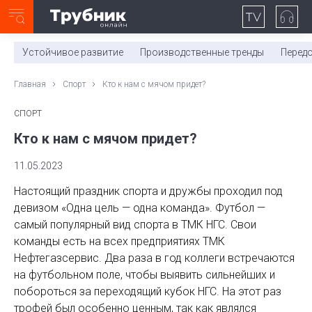
Неделя с ТМК. Выпуск №27 (225)
0:00
/
11:03
Устойчивое развитие
Производственные тренды
Перед
Главная
Спорт
Кто к нам с мячом придет?
СПОРТ
Кто к нам с мячом придет?
11.05.2023
Настоящий праздник спорта и дружбы проходил под
девизом «Одна цель — одна команда». Футбол —
самый популярный вид спорта в ТМК НГС. Свои
команды есть на всех предприятиях ТМК
Нефтегазсервис. Два раза в год коллеги встречаются
на футбольном поле, чтобы выявить сильнейших и
побороться за переходящий кубок НГС. На этот раз
трофей был особенно ценным, так как являлся