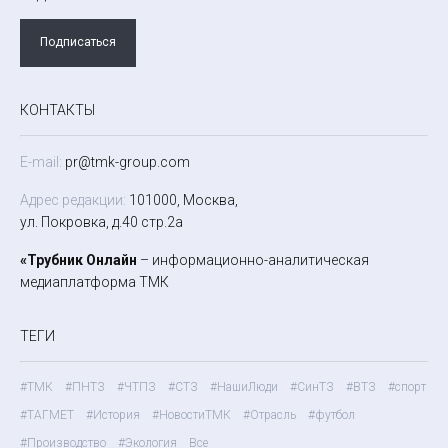
Подписаться
КОНТАКТЫ
E-mail:
pr@tmk-group.com
Адрес редакции:
101000, Москва,
ул. Покровка, д.40 стр.2а
«Трубник Онлайн
– информационно-аналитическая
медиаплатформа ТМК
ТЕГИ
#ТМК
#ПНТЗ
#ЧТПЗ
#СТЗ
#НашиЛюди
#СинТЗ
#ВТЗ
#спорт
#ТАГМЕТ
#История
#НовостиТМК
#Отрасль
#футбол
#Производство
#Экология
Все