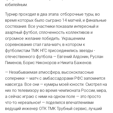
юбилейным.
Турнир проходил в два этапа: отборочные туры, во
время которых было сыграно 14 матчей, и финальные
состязания. Все участники показали интересный и
азартный футбол, сплоченность коллективов и
огромное желание победить. Украшением
соревнования стал гала-матч, в котором к
футболистам ТМК НГС присо­единились звезды ­
отечественного футбола — Евгений Алдонин, Руслан
Пименов, Борис Никоноров и Никита Баженов.
— Незабываемая атмосфера, высококлассные
соперники — матч с амбассадорами РФС запомнится
навсегда. Все они — кумиры моей юности. Смотрел на
них по телевизору во время чемпионата России, мира,
а сейчас играю с ними на одном поле — это просто
что-то нереальное! — поделился впечатлениями
ведущий инженер ОТК ТМК Трубный сервис, лучший