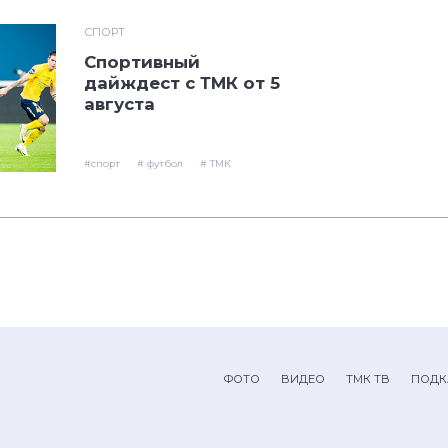
СПОРТ
Спортивный
дайждест с ТМК от 5
августа
#спорт
# футбол
# ТМК
ФОТО
ВИДЕО
ТМК ТВ
ПОДК