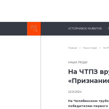
Неделя с ТМК. Выпуск №27 (225)
УСТОЙЧИВОЕ РАЗВИТИЕ
0:00
/
11:03
Главная
Наши люди
На Ч
НАШИ ЛЮДИ
На ЧТПЗ в
«Признани
22.01.2024
На Челябинском трубо
победителям первого 