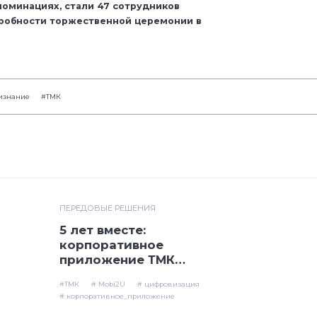
номинациях, стали 47 сотрудников
робности торжественной церемонии в
изнание
#ТМК
ПЕРЕДОВЫЕ РЕШЕНИЯ
5 лет вместе:
корпоративное
приложение ТМК
Mobi2U отмечает
#ТМК
# Mobi2U
# цифровизация
юбилей
# корпоративное_приложение