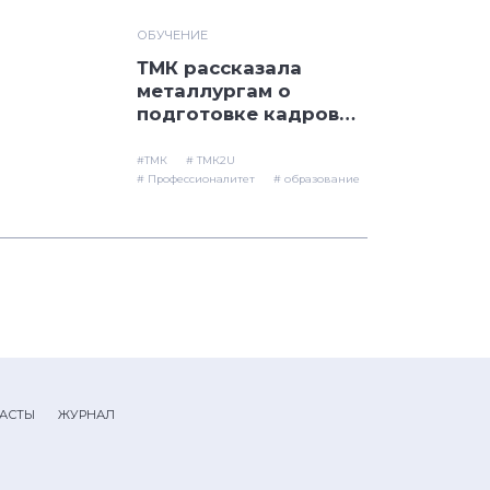
ОБУЧЕНИЕ
ТМК рассказала
металлургам о
подготовке кадров
для отрасли в рамках
«Профессионалитета
#ТМК
# ТМК2U
»
# Профессионалитет
# образование
АСТЫ
ЖУРНАЛ