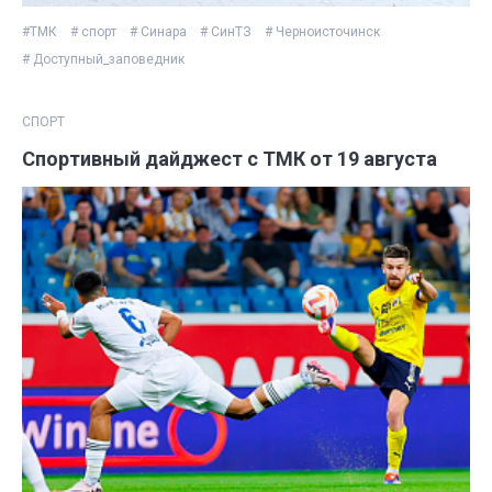
#ТМК
# спорт
# Синара
# СинТЗ
# Черноисточинск
# Доступный_заповедник
СПОРТ
Спортивный дайджест с ТМК от 19 августа