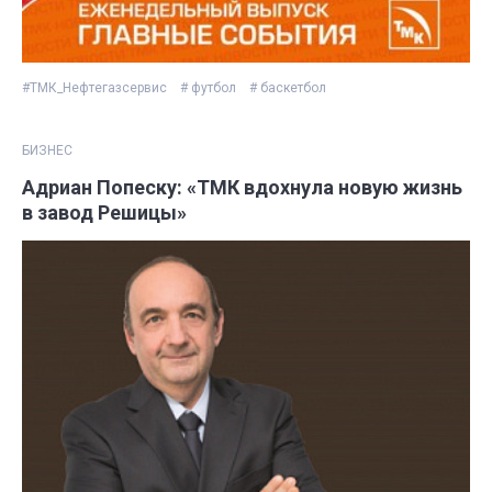
#ТМК_Нефтегазсервис
# футбол
# баскетбол
БИЗНЕС
Адриан Попеску: «ТМК вдохнула новую жизнь
в завод Решицы»