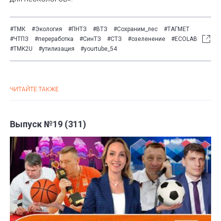
#ТМК
#Экология
#ПНТЗ
#ВТЗ
#Сохраним_лес
#ТАГМЕТ
#ЧТПЗ
#переработка
#СинТЗ
#СТЗ
#озеленение
#ECOLAB
#TMK2U
#утилизация
#yourtube_54
ЧИТАЙТЕ ТАКЖЕ
Выпуск №19 (311)