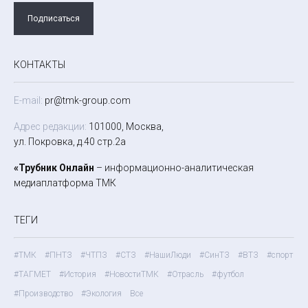
Подписаться
КОНТАКТЫ
E-mail:
pr@tmk-group.com
Адрес редакции:
101000, Москва,
ул. Покровка, д.40 стр.2а
«Трубник Онлайн
– информационно-аналитическая
медиаплатформа ТМК
ТЕГИ
#ТМК
#ПНТЗ
#ЧТПЗ
#СТЗ
#НашиЛюди
#СинТЗ
#ВТЗ
#спорт
#ТАГМЕТ
#История
#НовостиТМК
#Отрасль
#футбол
#Производство
#Экология
Все