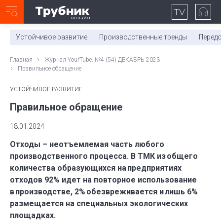
Неделя с ТМК. Выпуск №27 (225)
0:00
/
11:03
Устойчивое развитие
Производственные тренды
Перед
Главная
Журнал YourTube. №4 (54) ДЕКАБРЬ 2023
Правильное обращение
УСТОЙЧИВОЕ РАЗВИТИЕ
Правильное обращение
18.01.2024
Отходы – неотъемлемая часть любого
производственного процесса. В ТМК из общего
количества образующихся на предприятиях
отходов 92% идет на повторное использование
в производстве, 2% обезвреживается и лишь 6%
размещается на специальных экологических
площадках.