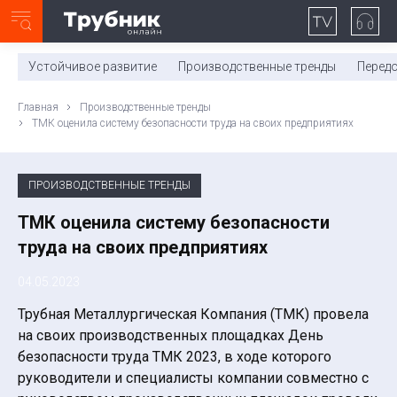
Неделя с ТМК. Выпуск №27 (225)
0:00
/
11:03
Устойчивое развитие
Производственные тренды
Перед
Главная
Производственные тренды
ТМК оценила систему безопасности труда на своих предприятиях
ПРОИЗВОДСТВЕННЫЕ ТРЕНДЫ
ТМК оценила систему безопасности
труда на своих предприятиях
04.05.2023
Трубная Металлургическая Компания (ТМК) провела
на своих производственных площадках День
безопасности труда ТМК 2023, в ходе которого
руководители и специалисты компании совместно с