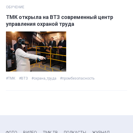
ОБУЧЕНИЕ
ТМК открыла на ВТЗ современный центр
управления охраной труда
#ТМК
#ВТЗ
#охрана_труда
#промбезопасность
ФОТО
ВИДЕО
ТМК ТВ
ПОДКАСТЫ
ЖУРНАЛ