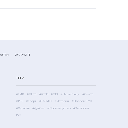
АСТЫ
ЖУРНАЛ
ТЕГИ
#ТМК
#ПНТЗ
#ЧТПЗ
#СТЗ
#НашиЛюди
#СинТЗ
#ВТЗ
#спорт
#ТАГМЕТ
#История
#НовостиТМК
#Отрасль
#футбол
#Производство
#Экология
Все