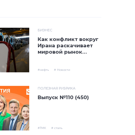
БИЗНЕС
Как конфликт вокруг
Ирана раскачивает
мировой рынок
нефти — обзор
прессы
#нефть
# Новости
ПОЛЕЗНАЯ РУБРИКА
Выпуск №110 (450)
#ТМК
# сталь