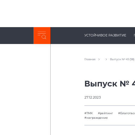
Неделя с ТМК. Выпуск №27 (225)
УСТОЙЧИВОЕ РАЗВИТИЕ
0:00
/
11:03
Главная
Выпуск № 49 (98)
Выпуск № 4
27.12.2023
#ТМК
#рейтинг
#Благотво
#награждение