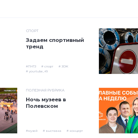
СПОРТ
Задаем спортивный
тренд
#ПНТЗ
# спорт
# ЗОЖ
# yourtube_49
ПОЛЕЗНАЯ РУБРИКА
Ночь музеев в
Полевском
#музей
# выставка
# концерт