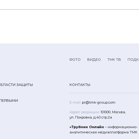
ФОТО
ВИДЕО
ТМК ТВ
ПОДК
ОБЛАСТИ ЗАЩИТЫ
КОНТАКТЫ
 ПЕРВЫМИ
E-mail:
pr@tmk-group.com
Адрес редакции:
101000, Москва,
ул. Покровка, д.40 стр.2а
«Трубник Онлайн
– информационно-
аналитическая медиаплатформа ТМК