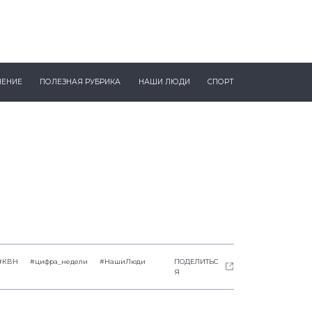
ЧЕНИЕ
ПОЛЕЗНАЯ РУБРИКА
НАШИ ЛЮДИ
СПОРТ
#КВН
#цифра_недели
#НашиЛюди
ПОДЕЛИТЬС
Я