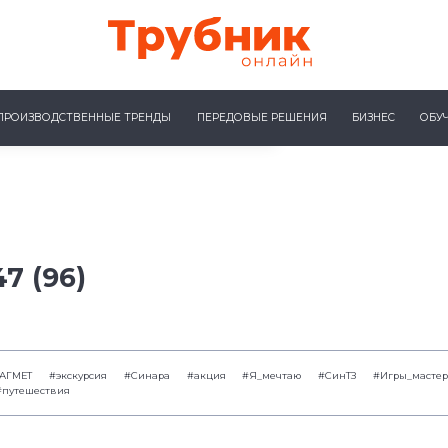
ПРОИЗВОДСТВЕННЫЕ ТРЕНДЫ
ПЕРЕДОВЫЕ РЕШЕНИЯ
БИЗНЕС
ОБУ
7 (96)
ТАГМЕТ
#экскурсия
#Синара
#акция
#Я_мечтаю
#СинТЗ
#Игры_масте
#путешествия