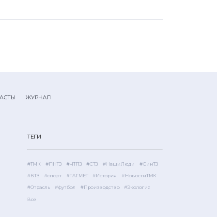
АСТЫ
ЖУРНАЛ
ТЕГИ
#ТМК
#ПНТЗ
#ЧТПЗ
#СТЗ
#НашиЛюди
#СинТЗ
#ВТЗ
#спорт
#ТАГМЕТ
#История
#НовостиТМК
#Отрасль
#футбол
#Производство
#Экология
Все