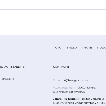
ФОТО
ВИДЕО
ТМК ТВ
ПОДК
ОБЛАСТИ ЗАЩИТЫ
КОНТАКТЫ
 ПЕРВЫМИ
E-mail:
pr@tmk-group.com
Адрес редакции:
101000, Москва,
ул. Покровка, д.40 стр.2а
«Трубник Онлайн
– информационно-
аналитическая медиаплатформа ТМК