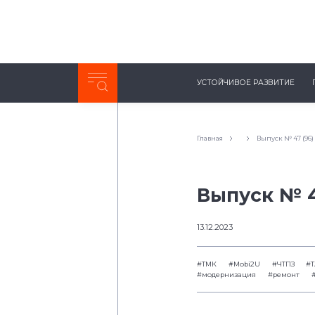
Неделя с ТМК. Выпуск №27 (225)
УСТОЙЧИВОЕ РАЗВИТИЕ
0:00
/
11:03
Главная
Выпуск № 47 (96)
Выпуск № 4
13.12.2023
#ТМК
#Mobi2U
#ЧТПЗ
#
#модернизация
#ремонт