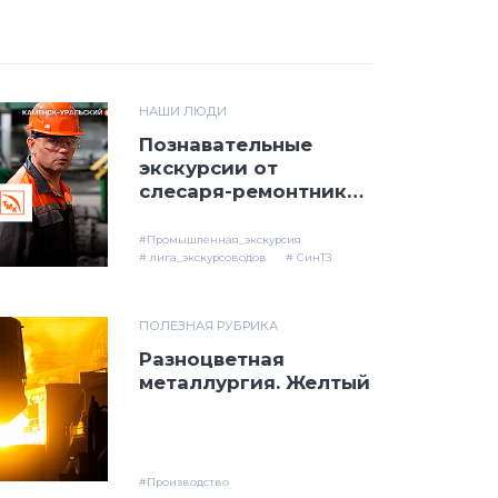
НАШИ ЛЮДИ
Познавательные
экскурсии от
слесаря-ремонтника
СинТЗ
#Промышленная_экскурсия
# лига_экскурсоводов
# СинТЗ
ПОЛЕЗНАЯ РУБРИКА
Разноцветная
металлургия. Желтый
#Производство