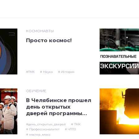
КОСМОНАВТЫ
Просто космос!
#ТМК
# Наука
# История
ОБУЧЕНИЕ
В Челябинске прошел
день открытых
дверей программы
«Профессионалитет»
#день_открытых_дверей
# ТМК
# Профессионалитет
# ЧТПЗ
# мастер_класс