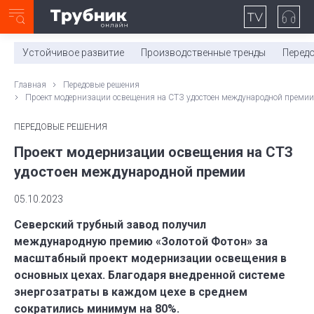
Неделя с ТМК. Выпуск №27 (225)
0:00
/
11:03
Устойчивое развитие
Производственные тренды
Перед
Главная
Передовые решения
Проект модернизации освещения на СТЗ удостоен международной премии
ПЕРЕДОВЫЕ РЕШЕНИЯ
Проект модернизации освещения на СТЗ
удостоен международной премии
05.10.2023
Северский трубный завод получил
международную премию «Золотой Фотон» за
масштабный проект модернизации освещения в
основных цехах. Благодаря внедренной системе
энергозатраты в каждом цехе в среднем
сократились минимум на 80%.