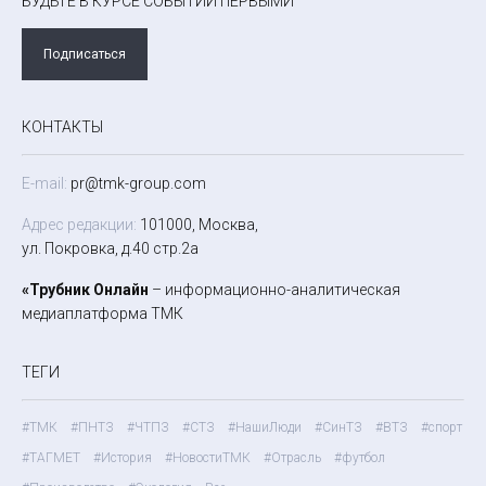
БУДЬТЕ В КУРСЕ СОБЫТИЙ ПЕРВЫМИ
Подписаться
КОНТАКТЫ
E-mail:
pr@tmk-group.com
Адрес редакции:
101000, Москва,
ул. Покровка, д.40 стр.2а
«Трубник Онлайн
– информационно-аналитическая
медиаплатформа ТМК
ТЕГИ
#ТМК
#ПНТЗ
#ЧТПЗ
#СТЗ
#НашиЛюди
#СинТЗ
#ВТЗ
#спорт
#ТАГМЕТ
#История
#НовостиТМК
#Отрасль
#футбол