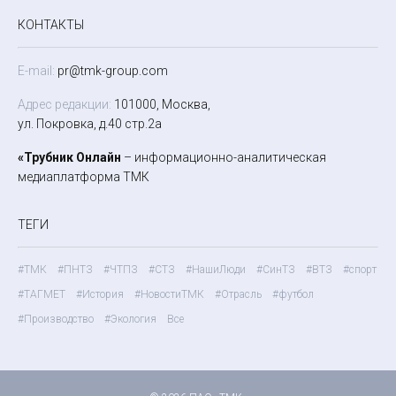
КОНТАКТЫ
E-mail:
pr@tmk-group.com
Адрес редакции:
101000, Москва,
ул. Покровка, д.40 стр.2а
«Трубник Онлайн
– информационно-аналитическая
медиаплатформа ТМК
ТЕГИ
#ТМК
#ПНТЗ
#ЧТПЗ
#СТЗ
#НашиЛюди
#СинТЗ
#ВТЗ
#спорт
#ТАГМЕТ
#История
#НовостиТМК
#Отрасль
#футбол
#Производство
#Экология
Все