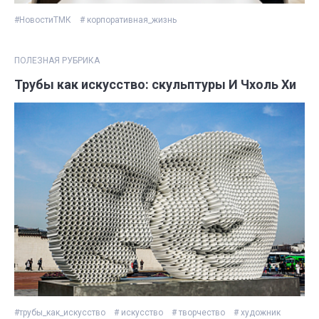
#НовостиТМК
# корпоративная_жизнь
ПОЛЕЗНАЯ РУБРИКА
Трубы как искусство: скульптуры И Чхоль Хи
#трубы_как_искусство
# искусство
# творчество
# художник