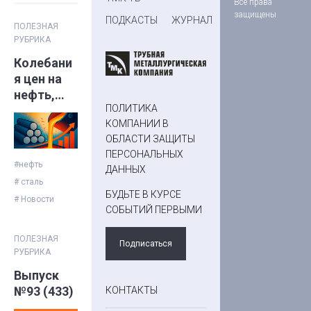
Все права
защищены
ПОДКАСТЫ
ЖУРНАЛ
ПОЛЕЗНАЯ
РУБРИКА
Колебани
я цен на
нефть,
ПОЛИТИКА
экспорт
КОМПАНИИ В
стали
ОБЛАСТИ ЗАЩИТЫ
падает:
ПЕРСОНАЛЬНЫХ
дайджест
#нефть
ДАННЫХ
трубных
# сталь
новостей
БУДЬТЕ В КУРСЕ
# Новости
СОБЫТИЙ ПЕРВЫМИ
ПОЛЕЗНАЯ
Подписаться
РУБРИКА
Выпуск
№93 (433)
КОНТАКТЫ