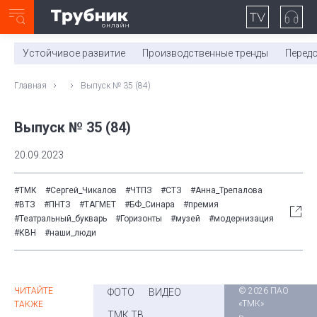
Неделя с ТМК. Выпуск №27 (225)
0:00
/
11:03
Устойчивое развитие
Производственные тренды
Перед
Главная
Выпуск № 35 (84)
Выпуск № 35 (84)
20.09.2023
#ТМК
#Сергей_Чикалов
#ЧТПЗ
#СТЗ
#Анна_Трепалова
#ВТЗ
#ПНТЗ
#ТАГМЕТ
#БФ_Синара
#премия
#Театральный_букварь
#Горизонты
#музей
#модернизация
#КВН
#наши_люди
ЧИТАЙТЕ
© 2026 ПАО
ФОТО
ВИДЕО
«ТМК»
ТАКЖЕ
ТМК ТВ