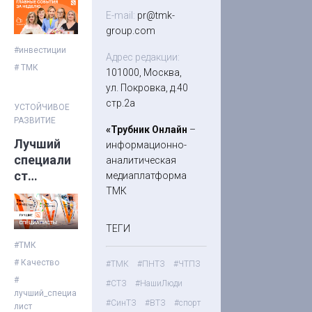
E-mail:
pr@tmk-
group.com
#инвестиции
Адрес редакции:
# ТМК
101000, Москва,
ул. Покровка, д.40
стр.2а
УСТОЙЧИВОЕ
РАЗВИТИЕ
«Трубник Онлайн
–
Лучший
информационно-
специали
аналитическая
ст
медиаплатформа
службы
ТМК
качества
ТМК
ТЕГИ
#ТМК
# Качество
#ТМК
#ПНТЗ
#ЧТПЗ
#
#СТЗ
#НашиЛюди
лучший_специа
#СинТЗ
#ВТЗ
#спорт
лист