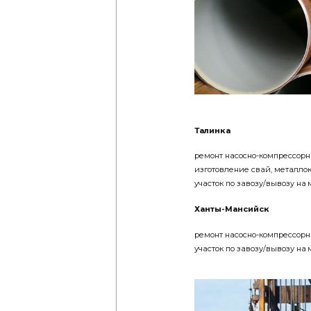
Талинка
ремонт насосно-компрессорн
изготовление свай, металлок
участок по завозу/вывозу на
Ханты-Мансийск
ремонт насосно-компрессорн
участок по завозу/вывозу на