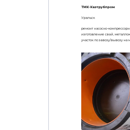
ТМК-Казтрубпром
Уральск
ремонт насосно-компрессорн
изготовление свай, металло
участок по завозу/вывозу на