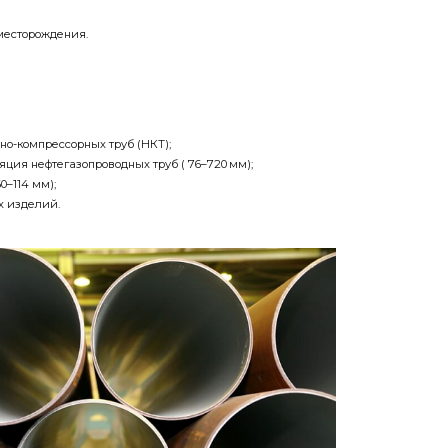
 месторождения.
но-компрессорных труб (НКТ);
ция нефтегазопроводных труб ( 76–720 мм);
0–114 мм);
х изделий.