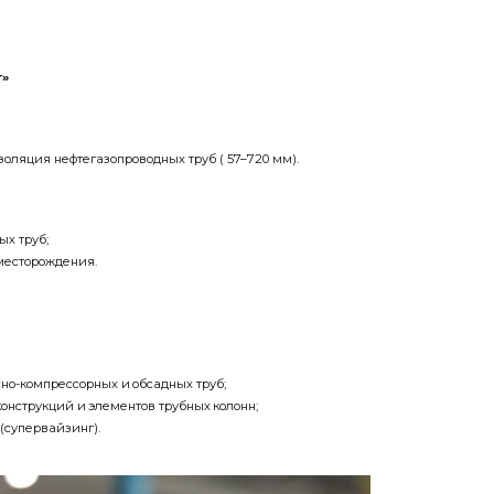
т»
оляция нефтегазопроводных труб ( 57–720 мм).
ых труб;
 месторождения.
сно-компрессорных и обсадных труб;
конструкций и элементов трубных колонн;
(супервайзинг).