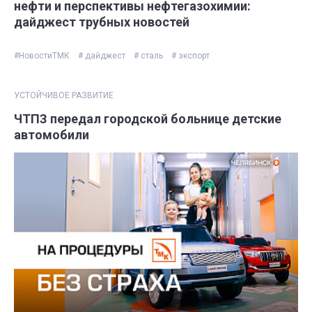
нефти и перспективы нефтегазохимии:
дайджест трубных новостей
#НовостиТМК
# дайджест
# сталь
# экспорт
УСТОЙЧИВОЕ РАЗВИТИЕ
ЧТПЗ передал городской больнице детские
автомобили