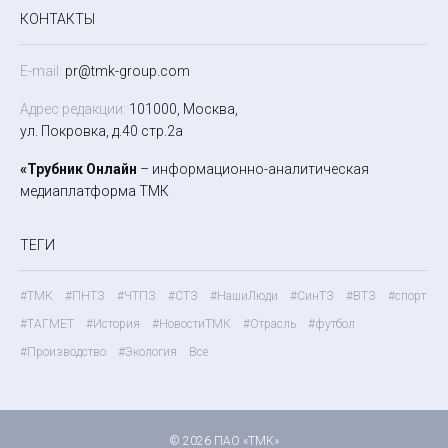
КОНТАКТЫ
E-mail:
pr@tmk-group.com
Адрес редакции:
101000, Москва,
ул. Покровка, д.40 стр.2а
«Трубник Онлайн
– информационно-аналитическая
медиаплатформа ТМК
ТЕГИ
#ТМК
#ПНТЗ
#ЧТПЗ
#СТЗ
#НашиЛюди
#СинТЗ
#ВТЗ
#спорт
#ТАГМЕТ
#История
#НовостиТМК
#Отрасль
#футбол
#Производство
#Экология
Все
© 2026 ПАО «ТМК»