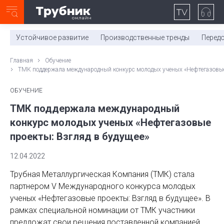
Неделя с ТМК. Выпуск №27 (225)
0:00
/
11:03
Устойчивое развитие
Производственные тренды
Перед
Главная
Обучение
ТМК поддержала международный конкурс молодых ученых «Нефтегазовые 
ОБУЧЕНИЕ
ТМК поддержала международный
конкурс молодых ученых «Нефтегазовые
проекты: Взгляд в будущее»
12.04.2022
Трубная Металлургическая Компания (ТМК) стала
партнером V Международного конкурса молодых
ученых «Нефтегазовые проекты: Взгляд в будущее». В
рамках специальной номинации от ТМК участники
предложат свои решения поставленной компанией