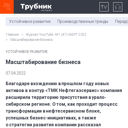
Неделя с ТМК. Выпуск №27 (225)
0:00
/
11:03
Устойчивое развитие
Производственные тренды
Перед
Главная
Журнал YourTube. №1 (47) МАРТ 2022
Масштабирование бизнеса
УСТОЙЧИВОЕ РАЗВИТИЕ
Масштабирование бизнеса
07.04.2022
Благодаря вхождению в прошлом году новых
активов в контур «ТМК Нефтегазсервис» компания
расширила территорию присутствия в урало-
сибирском регионе. О том, как проходит процесс
трансформации в нефтесервисном блоке,
успешных бизнес-инициативах, а также
о стратегии развития компании рассказал