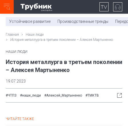
Неделя с ТМК. Выпуск №27 (225)
0:00
/
11:03
Устойчивое развитие
Производственные тренды
Перед
Главная
Наши люди
История металлурга в третьем поколении – Алексея Мартыненко
НАШИ ЛЮДИ
История металлурга в третьем поколении
– Алексея Мартыненко
19.07.2023
#ЧТПЗ
#наши_люди
#Алексей_Мартыненко
#ТМКТВ
ЧИТАЙТЕ ТАКЖЕ