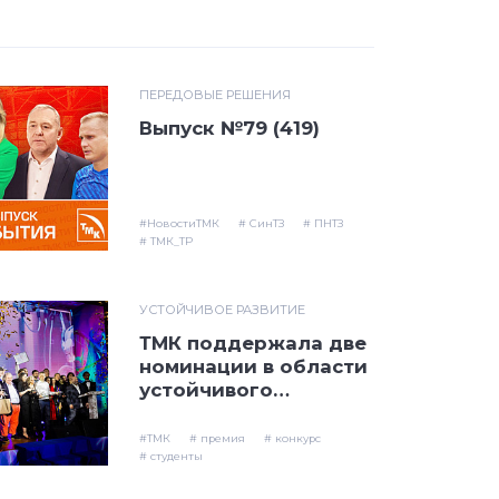
ПЕРЕДОВЫЕ РЕШЕНИЯ
Выпуск №79 (419)
#НовостиТМК
# СинТЗ
# ПНТЗ
# ТМК_ТР
УСТОЙЧИВОЕ РАЗВИТИЕ
ТМК поддержала две
номинации в области
устойчивого
развития на
национальной PR-
#ТМК
# премия
# конкурс
премии «Серебряный
# студенты
Лучник»