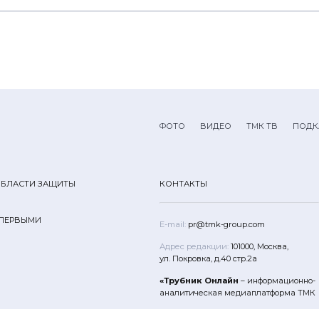
ФОТО
ВИДЕО
ТМК ТВ
ПОДК
ОБЛАСТИ ЗАЩИТЫ
КОНТАКТЫ
 ПЕРВЫМИ
E-mail:
pr@tmk-group.com
Адрес редакции:
101000, Москва,
ул. Покровка, д.40 стр.2а
«Трубник Онлайн
– информационно-
аналитическая медиаплатформа ТМК