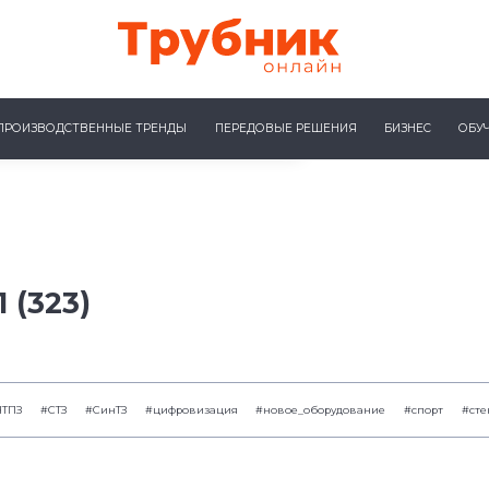
ПРОИЗВОДСТВЕННЫЕ ТРЕНДЫ
ПЕРЕДОВЫЕ РЕШЕНИЯ
БИЗНЕС
ОБУ
 (323)
ЧТПЗ
#СТЗ
#СинТЗ
#цифровизация
#новое_оборудование
#спорт
#сте