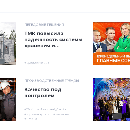
ПЕРЕДОВЫЕ РЕШЕНИЯ
ТМК повысила
надежность системы
хранения и
обработки данных на
ВТЗ
#Цифровизация
ПРОИЗВОДСТВЕННЫЕ ТРЕНДЫ
Качество под
контролем
#ТМК
# Анатолий_Сычёв
# производство
# качество
# ТМКТВ