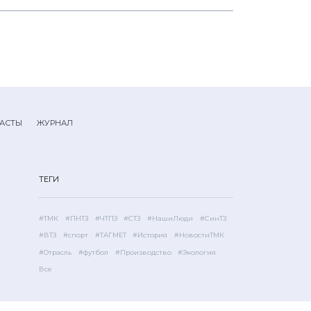
АСТЫ
ЖУРНАЛ
ТЕГИ
#ТМК
#ПНТЗ
#ЧТПЗ
#СТЗ
#НашиЛюди
#СинТЗ
#ВТЗ
#спорт
#ТАГМЕТ
#История
#НовостиТМК
#Отрасль
#футбол
#Производство
#Экология
Все