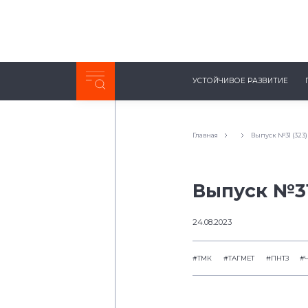
Неделя с ТМК. Выпуск №27 (225)
УСТОЙЧИВОЕ РАЗВИТИЕ
0:00
/
11:03
Главная
Выпуск №31 (323)
Выпуск №31
24.08.2023
#ТМК
#ТАГМЕТ
#ПНТЗ
#