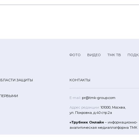
ФОТО
ВИДЕО
ТМК ТВ
ПОДК
ОБЛАСТИ ЗАЩИТЫ
КОНТАКТЫ
 ПЕРВЫМИ
E-mail:
pr@tmk-group.com
Адрес редакции:
101000, Москва,
ул. Покровка, д.40 стр.2а
«Трубник Онлайн
– информационно-
аналитическая медиаплатформа ТМК