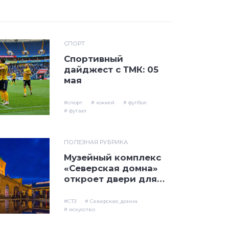
СПОРТ
Спортивный
дайджест с ТМК: 05
мая
#спорт
# хоккей
# футбол
# футзал
ПОЛЕЗНАЯ РУБРИКА
Музейный комплекс
«Северская домна»
откроет двери для
посетителей в «Ночь
музеев»
#СТЗ
# Северская_домна
# искусство