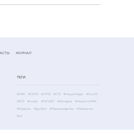
АСТЫ
ЖУРНАЛ
ТЕГИ
#ТМК
#ПНТЗ
#ЧТПЗ
#СТЗ
#НашиЛюди
#СинТЗ
#ВТЗ
#спорт
#ТАГМЕТ
#История
#НовостиТМК
#Отрасль
#футбол
#Производство
#Экология
Все