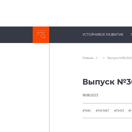
Неделя с ТМК. Выпуск №27 (225)
УСТОЙЧИВОЕ РАЗВИТИЕ
0:00
/
11:03
Главная
Выпуск №30 (322
Выпуск №30
18.08.2023
#ТМК
#ТАГМЕТ
#ПНТЗ
#