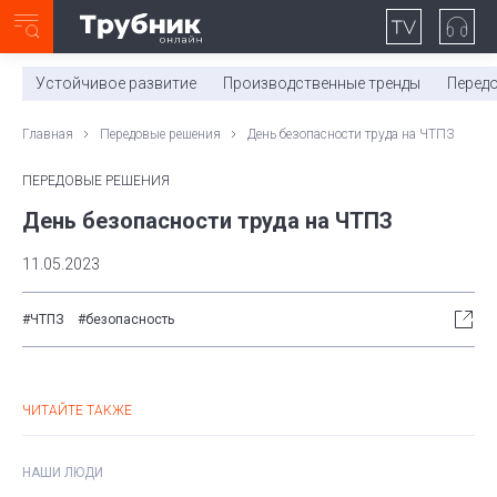
Неделя с ТМК. Выпуск №27 (225)
0:00
/
11:03
Устойчивое развитие
Производственные тренды
Перед
Главная
Передовые решения
День безопасности труда на ЧТПЗ
ПЕРЕДОВЫЕ РЕШЕНИЯ
День безопасности труда на ЧТПЗ
11.05.2023
#ЧТПЗ
#безопасность
ЧИТАЙТЕ ТАКЖЕ
НАШИ ЛЮДИ