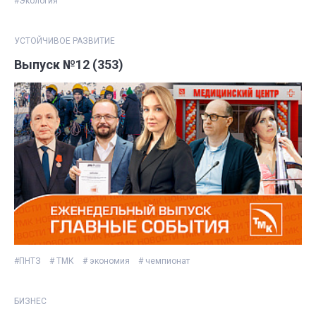
#Экология
УСТОЙЧИВОЕ РАЗВИТИЕ
Выпуск №12 (353)
#ПНТЗ
# ТМК
# экономия
# чемпионат
БИЗНЕС