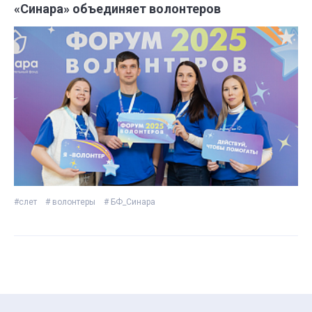
«Синара» объединяет волонтеров
#слет
# волонтеры
# БФ_Синара