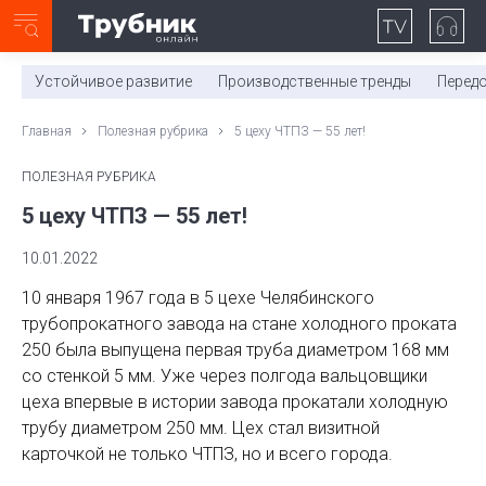
Неделя с ТМК. Выпуск №27 (225)
0:00
/
11:03
Устойчивое развитие
Производственные тренды
Перед
Главная
Полезная рубрика
5 цеху ЧТПЗ — 55 лет!
ПОЛЕЗНАЯ РУБРИКА
5 цеху ЧТПЗ — 55 лет!
10.01.2022
10 января 1967 года в 5 цехе Челябинского
трубопрокатного завода на стане холодного проката
250 была выпущена первая труба диаметром 168 мм
со стенкой 5 мм. Уже через полгода вальцовщики
цеха впервые в истории завода прокатали холодную
трубу диаметром 250 мм. Цех стал визитной
карточкой не только ЧТПЗ, но и всего города.