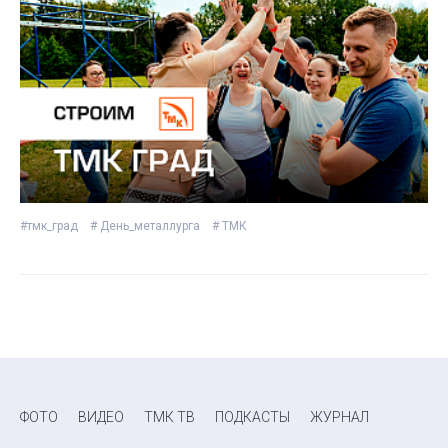
#тмк_град
# День_металлурга
# ТМК
ФОТО
ВИДЕО
ТМК ТВ
ПОДКАСТЫ
ЖУРНАЛ