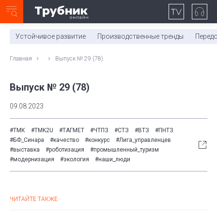
Неделя с ТМК. Выпуск №27 (225)
0:00
/
11:03
Устойчивое развитие
Производственные тренды
Перед
Главная
Выпуск № 29 (78)
Выпуск № 29 (78)
09.08.2023
#ТМК
#TMK2U
#ТАГМЕТ
#ЧТПЗ
#СТЗ
#ВТЗ
#ПНТЗ
#БФ_Синара
#качество
#конкурс
#Лига_управленцев
#выставка
#роботизация
#промышленный_туризм
#модернизация
#экология
#наши_люди
ЧИТАЙТЕ ТАКЖЕ