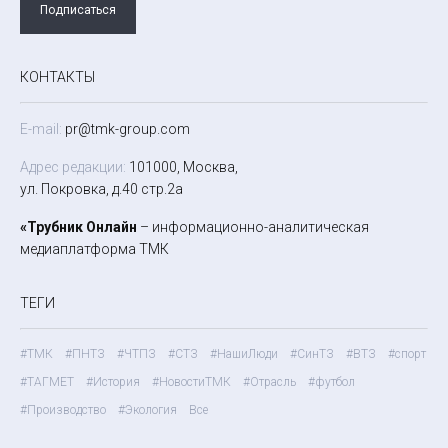
Подписаться
КОНТАКТЫ
E-mail:
pr@tmk-group.com
Адрес редакции:
101000, Москва,
ул. Покровка, д.40 стр.2а
«Трубник Онлайн
– информационно-аналитическая
медиаплатформа ТМК
ТЕГИ
#ТМК
#ПНТЗ
#ЧТПЗ
#СТЗ
#НашиЛюди
#СинТЗ
#ВТЗ
#спорт
#ТАГМЕТ
#История
#НовостиТМК
#Отрасль
#футбол
#Производство
#Экология
Все