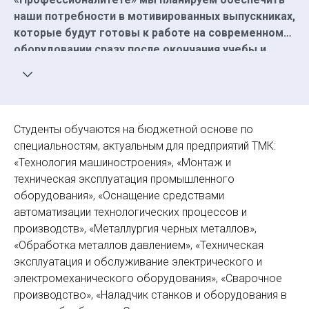
наши потребности в мотивированных выпускниках,
которые будут готовы к работе на современном
оборудовании сразу после окончания учебы и
смогут максимально быстро влиться в коллектив.
Со второго года обучения через целевые
договоры и образовательные продукты TMK2U
мы берем на себя обязательства по поддержке
Студенты обучаются на бюджетной основе по
студентов и интеграции их в наши бизнес-
специальностям, актуальным для предприятий ТМК:
процессы, а ребята, в свою очередь, получают
«Технология машиностроения», «Монтаж и
дополнительную мотивацию в учебе. Это еще
техническая эксплуатация промышленного
один инструмент, призванный обеспечить успех
оборудования», «Оснащение средствами
проекта на федеральном уровне».
автоматизации технологических процессов и
производств», «Металлургия черных металлов»,
«Обработка металлов давлением», «Техническая
эксплуатация и обслуживание электрического и
электромеханического оборудования», «Сварочное
производство», «Наладчик станков и оборудования в