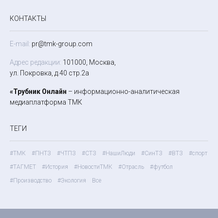
КОНТАКТЫ
E-mail:
pr@tmk-group.com
Адрес редакции:
101000, Москва,
ул. Покровка, д.40 стр.2а
«Трубник Онлайн
– информационно-аналитическая
медиаплатформа ТМК
ТЕГИ
#ТМК
#ПНТЗ
#ЧТПЗ
#СТЗ
#НашиЛюди
#СинТЗ
#ВТЗ
#спорт
#ТАГМЕТ
#История
#НовостиТМК
#Отрасль
#футбол
#Производство
#Экология
Все