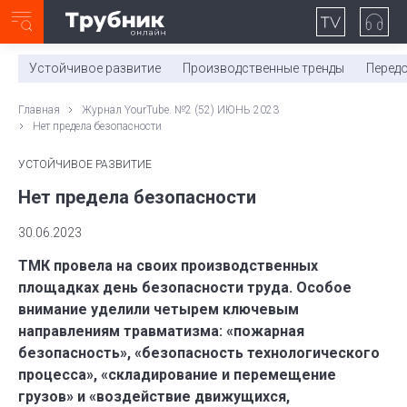
Неделя с ТМК. Выпуск №27 (225)
0:00
/
11:03
Устойчивое развитие
Производственные тренды
Перед
Главная
Журнал YourTube. №2 (52) ИЮНЬ 2023
Нет предела безопасности
УСТОЙЧИВОЕ РАЗВИТИЕ
Нет предела безопасности
30.06.2023
ТМК провела на своих производственных
площадках день безопасности труда. Особое
внимание уделили четырем ключевым
направлениям травматизма: «пожарная
безопасность», «безопасность технологического
процесса», «складирование и перемещение
грузов» и «воздействие движущихся,