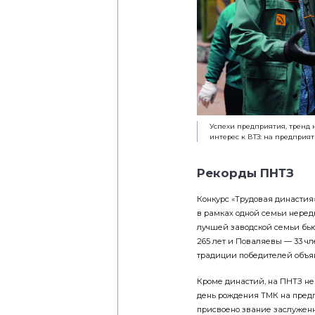
Успехи предприятия, тренд
интерес к ВТЗ: на предприя
Рекорды ПНТЗ
Конкурс «Трудовая династия
в рамках одной семьи нередк
лучшей заводской семьи бью
265 лет и Поваляевы — 33 чл
традиции победителей ­объя
Кроме династий, на ПНТЗ нем
день рождения ТМК на пред
присвоено звание заслуженн