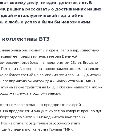
жат своему делу не один десяток лет. В
MK решила рассказать о достижениях наших
дший металлургический год и об их
орых любые успехи были бы невозможны.
и коллективы ВТЗ
се, наверняка они помнят и людей. Например, известную
ервый ее представитель, ветеран Великой
игорьевич, отработал на предприятии 25 лет. Его дело
етрович. А сегодня на заводе заместителем начальника
ха работает третий из поколения этой семьи — Дмитрий
 и предприятию он награжден «Знаком отличия ТМК» I
 Татьяна также трудится на ВТЗ, и оба они надеются, что их
родолжат служить родному заводу.
ботает немало преданных предприятию людей —
 На предприятии она уже 25 лет, за которые прошла путь
а бюро отдела системы менеджмента качества. В
Ирина стала победителем отборочного этапа
учший специалист качества Группы ТМК».