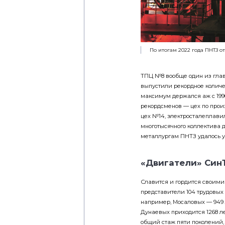
По итогам 2022 года ПНТЗ о
ТПЦ №8 вообще один из глав
выпустили рекордное количе
максимум держался аж с 1990
рекорд­сменов — цех по прои
цех №14, электросталеплави
многотысячного коллектива д
металлургам ПНТЗ удалось ув
«Двигатели» Син
Славится и гордится своими 
представители 104 трудовых
например, Мосаловых — 949 л
Дунаевых приходится 1268 л
общий стаж пяти поколений,