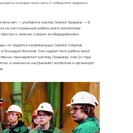
днократно выводил свою смену в победители трудового
успеха нет, — улыбается мастер Сергей Гриднев. — В
та за счет слаженной работы всего коллектива.
ростои и, конечно, следим за оборудованием.
ды «А» трудятся нагревальщик Сергей Сивуков,
и Геннадий Филатов. Они задают темп работы всей
ественно, принадлежит мастеру Гридневу. Уже 24 года
ятии, и именно он настраивает коллектив и организует
в.