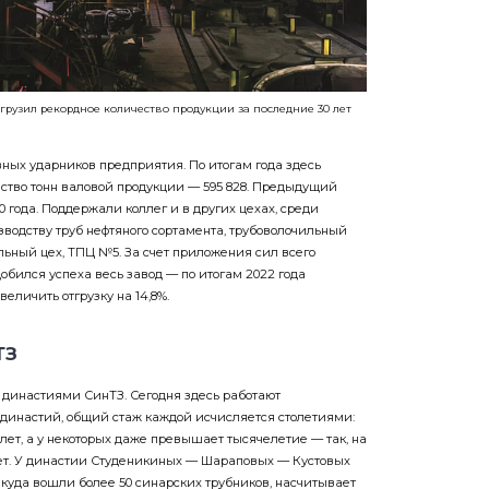
тгрузил рекордное количество продукции за последние 30 лет
ных ударников предприятия. По итогам года здесь
ство тонн валовой продукции — 595 828. Предыдущий
 года. Поддержали коллег и в других цехах, среди
зводству труб нефтяного сортамента, трубоволочильный
льный цех, ТПЦ №5. За счет приложения сил всего
обился успеха весь завод — по итогам 2022 года
еличить отгрузку на 14,8%.
ТЗ
дина­стия­ми СинТЗ. Сегодня здесь работают
 династий, общий стаж каждой исчисляется столетиями:
ет, а у некоторых даже превышает тысяче­летие — так, на
ет. У династии Студеникиных — Шараповых — Кустовых
 куда вошли более 50 синарских трубников, насчитывает