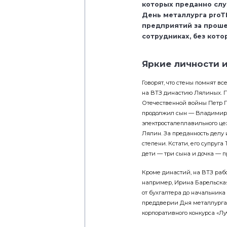
которых преданно слу
День металлурга proT
предприятий за проше
сотрудниках, без кот
Яркие личности 
Говорят, что стены помнят в
на ВТЗ династию Лялиных. П
Отечественной войны Петр Гр
продолжил сын — Владимир П
электросталеплавильного це
Лялин. За преданность делу
степени. Кстати, его супруга
дети — три сына и дочка — п
Кроме династий, на ВТЗ ра
например, Ирина Барельская.
от бухгалтера до начальник
преддверии Дня металлурга 
корпоративного конкурса «Л