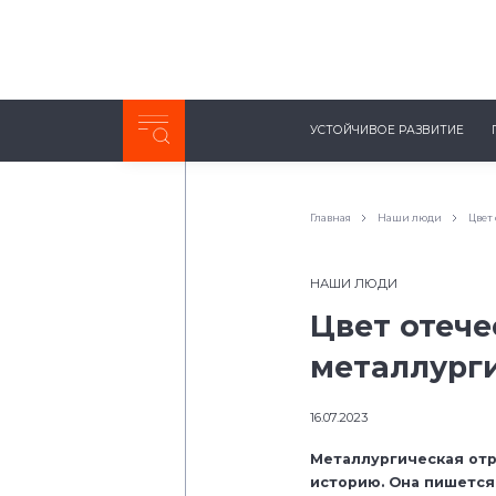
Неделя с ТМК. Выпуск №27 (225)
УСТОЙЧИВОЕ РАЗВИТИЕ
0:00
/
11:03
Главная
Наши люди
Цвет
НАШИ ЛЮДИ
Цвет отеч
металлург
16.07.2023
Металлургическая отр
историю. Она пишется 