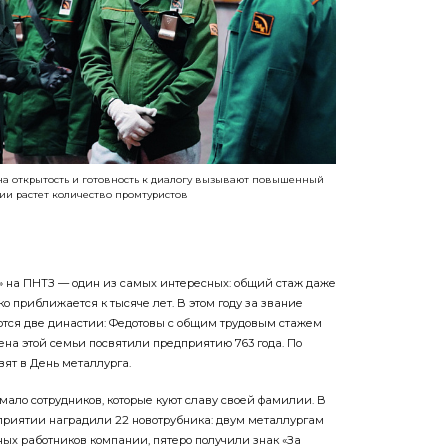
 на открытость и готовность к диалогу вызывают повышенный
тии растет количество промтуристов
» на ПНТЗ — один из самых интересных: общий стаж даже
о приближается к тысяче лет. В этом году за звание
тся две династии: ­Федотовы с общим трудовым стажем
ена этой семьи посвятили предприя­тию 763 года. По
вят в День металлурга.
ало сотрудников, которые куют славу своей фами­лии. В
приятии наградили 22 новотрубника: двум металлургам
ых работников компании, пятеро получили знак «За