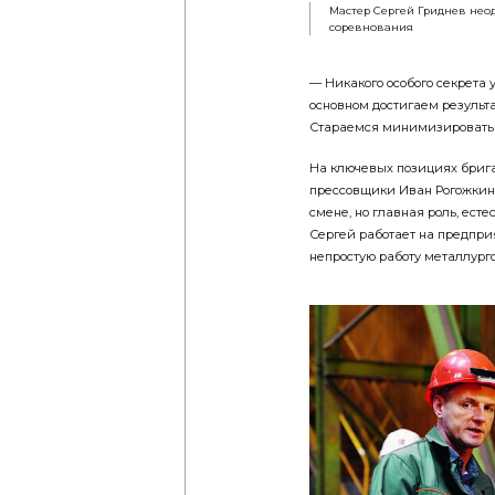
Мастер Сергей Гриднев нео
соревнования
— Никакого особого секрета 
основном достигаем результа
Стараемся минимизировать п
На ключевых позициях брига
прессовщики Иван Рогожкин 
смене, но главная роль, ест
Сергей работает на предпри
непростую работу металлурго