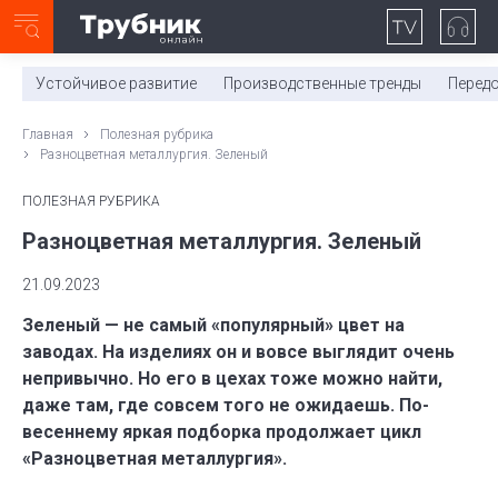
Неделя с ТМК. Выпуск №27 (225)
0:00
/
11:03
Устойчивое развитие
Производственные тренды
Перед
Главная
Полезная рубрика
Разноцветная металлургия. Зеленый
ПОЛЕЗНАЯ РУБРИКА
Разноцветная металлургия. Зеленый
21.09.2023
Зеленый — не самый «популярный» цвет на
заводах. На изделиях он и вовсе выглядит очень
непривычно. Но его в цехах тоже можно найти,
даже там, где совсем того не ожидаешь. По-
весеннему яркая подборка продолжает цикл
«Разноцветная металлургия».