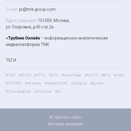
E-mail:
pr@tmk-group.com
Адрес редакции:
101000, Москва,
ул. Покровка, д.40 стр.2а
«Трубник Онлайн
– информационно-аналитическая
медиаплатформа ТМК
ТЕГИ
#ТМК
#ПНТЗ
#ЧТПЗ
#СТЗ
#НашиЛюди
#СинТЗ
#ВТЗ
#спорт
#ТАГМЕТ
#История
#НовостиТМК
#Отрасль
#футбол
#Производство
#Экология
Все
© 2026 ПАО «ТМК»
Все права защищены