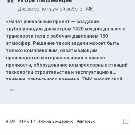
Игорь Пышминцев
Директор по научной работе ТМК
«Начат уникальный проект — создание
трубопроводов диаметром 1420 мм для дальнего
транспорта газа с рабочим давлением 150
атмосфер. Решение такой задачи может быть
только комплексным, охватывающим
производство материалов нового класса
прочности, оборудование компрессорных станций,
технологии строительства и эксплуатацию в
течение длительного времени. ТМК вносит свой
вклад в решение столь масштабной задачи,
создавая технологии изготовления труб, отводов
и соединительных деталей трубопроводов нового
поколения. В основе разработки — принципиально
новое качество металла и технологий сварки труб,
#ТМК
#ТМК_ТР
#Ирина_Бондаренко
#интервью
обеспечивающих безопасную работу
трубопровода с параметрами, никогда ранее не