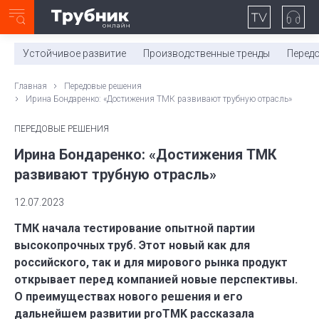
Неделя с ТМК. Выпуск №27 (225)
0:00
/
11:03
Устойчивое развитие
Производственные тренды
Перед
Главная
Передовые решения
Ирина Бондаренко: «Достижения ТМК развивают трубную отрасль»
ПЕРЕДОВЫЕ РЕШЕНИЯ
Ирина Бондаренко: «Достижения ТМК
развивают трубную отрасль»
12.07.2023
ТМК начала тестирование опытной партии
высокопрочных труб. Этот новый как для
российского, так и для мирового рынка продукт
открывает перед компанией новые перспективы.
О преимуществах нового решения и его
дальнейшем развитии proTMK рассказала