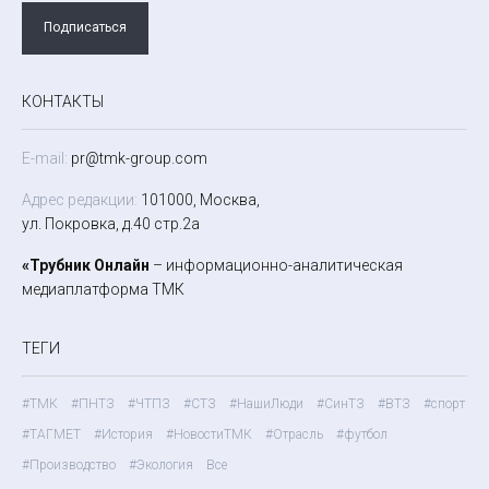
Подписаться
КОНТАКТЫ
E-mail:
pr@tmk-group.com
Адрес редакции:
101000, Москва,
ул. Покровка, д.40 стр.2а
«Трубник Онлайн
– информационно-аналитическая
медиаплатформа ТМК
ТЕГИ
#ТМК
#ПНТЗ
#ЧТПЗ
#СТЗ
#НашиЛюди
#СинТЗ
#ВТЗ
#спорт
#ТАГМЕТ
#История
#НовостиТМК
#Отрасль
#футбол
#Производство
#Экология
Все