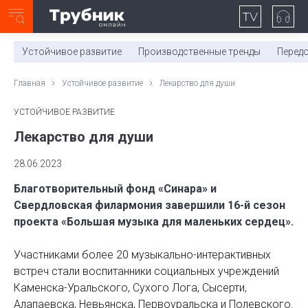
Неделя с ТМК. Выпуск №27 (225)
0:00
/
11:03
Устойчивое развитие
Производственные тренды
Перед
Главная
Устойчивое развитие
Лекарство для души
УСТОЙЧИВОЕ РАЗВИТИЕ
Лекарство для души
28.06.2023
Благотворительный фонд «Синара» и
Свердловская филармония завершили 16-й сезон
проекта «Большая музыка для маленьких сердец».
Участниками более 20 музыкально-интерактивных
встреч стали воспитанники социальных учреждений
Каменска-Уральского, Сухого Лога, Сысерти,
Алапаевска, Невьянска, Первоуральска и Полевского.