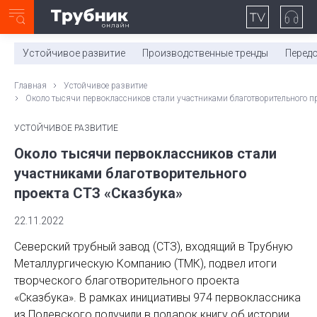
Неделя с ТМК. Выпуск №27 (225)
0:00
/
11:03
Устойчивое развитие
Производственные тренды
Перед
Главная
Устойчивое развитие
Около тысячи первоклассников стали участниками благотворительного пр
УСТОЙЧИВОЕ РАЗВИТИЕ
Около тысячи первоклассников стали
участниками благотворительного
проекта СТЗ «Сказбука»
22.11.2022
Северский трубный завод (СТЗ), входящий в Трубную
Металлургическую Компанию (ТМК), подвел итоги
творческого благотворительного проекта
«Сказбука». В рамках инициативы 974 первоклассника
из Полевского получили в подарок книгу об истории