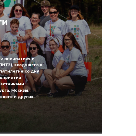
ги
о инициативе и
ПНТЗ), входящего в
пятилетие со дня
роприятия
частниками
урга, Москвы,
ового и других