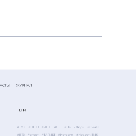
АСТЫ
ЖУРНАЛ
ТЕГИ
#ТМК
#ПНТЗ
#ЧТПЗ
#СТЗ
#НашиЛюди
#СинТЗ
#ВТЗ
#спорт
#ТАГМЕТ
#История
#НовостиТМК