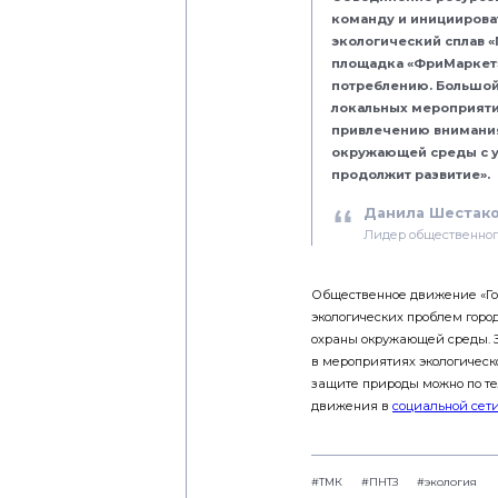
команду и инициирова
экологический сплав «
площадка «ФриМаркет»
потреблению. Большой
локальных мероприятия
привлечению внимания
окружающей среды с у
продолжит развитие».
Данила Шестак
Лидер общественног
Общественное движение «Го
экологических проблем горо
охраны окружающей среды. За
в мероприятиях экологическ
защите природы можно по тел
движения в
социальной сет
#ТМК
#ПНТЗ
#экология