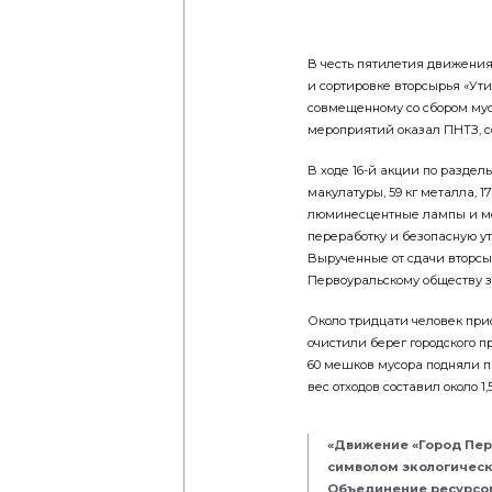
В честь пятилетия движени
и сортировке вторсырья «Ути
совмещенному со сбором му
мероприятий оказал ПНТЗ, с
В ходе 16-й акции по раздел
макулатуры, 59 кг металла, 17
люминесцентные лампы и ме
переработку и безопасную 
Вырученные от сдачи вторсы
Первоуральскому обществу 
Около тридцати человек при
очистили берег городского п
60 мешков мусора подняли 
вес отходов составил около 1,5
«Движение «Город Перв
символом экологическо
Объединение ресурсов