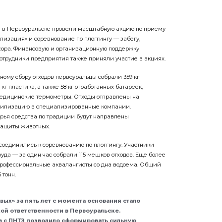
я в Первоуральске провели масштабную акцию по приему
лизация» и соревнование по плоггингу — забегу,
сора. Финансовую и организационную поддержку
отрудники предприятия также приняли участие в акциях.
ьному сбору отходов первоуральцы собрали 359 кг
 кг пластика, а также 58 кг отработанных батареек,
дицинские термометры. Отходы отправлены на
утилизацию в специализированные компании.
рья средства по традиции будут направлены
защиты животных.
соединились к соревнованию по плоггингу. Участники
руда — за один час собрали 115 мешков отходов. Еще более
профессиональные аквалангисты со дна водоема. Общий
 тонн.
ых» за пять лет с момента основания стало
й ответственности в Первоуральске.
 с ПНТЗ позволило сформировать сильную