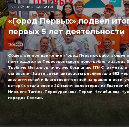
УСТОЙЧИВОЕ РАЗВИТИЕ
«Город Первых» подвел ито
первых 5 лет деятельности
13.06.2023
Общественное движение «Город Первых», работающее п
при поддержке Первоуральского новотрубного завода (
Трубную Металлургическую Компанию (ТМК), отметило 
основания. За это время активисты реализовали 653 ме
экологической и благотворительной направленности, у
которых стали около 20 тысяч волонтеров из Екатеринб
Нижнего Тагила, Первоуральска, Перми, Челябинска, Чус
городов России.