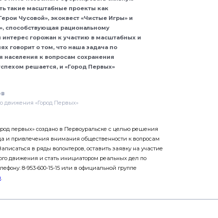
ть такие масштабные проекты как
Герои Чусовой», экоквест «Чистые Игры» и
, способствующая рациональному
 интерес горожан к участию в масштабных и
х говорит о том, что наша задача по
 населения к вопросам сохранения
спехом решается, и «Город Первых»
ов
о движения «Город Первых»
род первых» создано в Первоуральске с целью решения
да и привлечения внимания общественности к вопросам
писаться в ряды волонтеров, оставить заявку на участие
ого движения и стать инициатором реальных дел по
ефону: 8-953-600-15-15 или в официальной группе
и
.