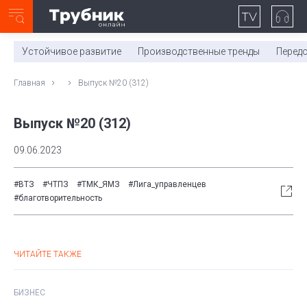
Неделя с ТМК. Выпуск №27 (225)
0:00
/
11:03
Устойчивое развитие
Производственные тренды
Перед
Главная
Выпуск №20 (312)
Выпуск №20 (312)
09.06.2023
#ВТЗ
#ЧТПЗ
#ТМК_ЯМЗ
#Лига_управленцев
#благотворительность
ЧИТАЙТЕ ТАКЖЕ
БИЗНЕС