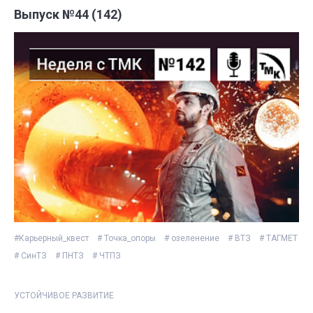
Выпуск №44 (142)
#Карьерный_квест
# Точка_опоры
# озеленение
# ВТЗ
# ТАГМЕТ
# СинТЗ
# ПНТЗ
# ЧТПЗ
УСТОЙЧИВОЕ РАЗВИТИЕ