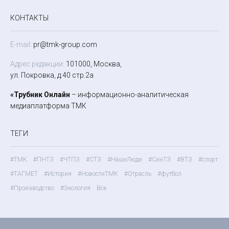
КОНТАКТЫ
E-mail:
pr@tmk-group.com
Адрес редакции:
101000, Москва,
ул. Покровка, д.40 стр.2а
«Трубник Онлайн
– информационно-аналитическая
медиаплатформа ТМК
ТЕГИ
#ТМК
#ПНТЗ
#ЧТПЗ
#СТЗ
#НашиЛюди
#СинТЗ
#ВТЗ
#спорт
#ТАГМЕТ
#История
#НовостиТМК
#Отрасль
#футбол
#Производство
#Экология
Все