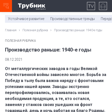
Неделя с ТМК. Выпуск №27 (225)
0:00
/
11:03
Устойчивое развитие
Производственные тренды
Перед
Главная
Полезная рубрика
Производство раньше: 1940-е годы
ПОЛЕЗНАЯ РУБРИКА
Производство раньше: 1940-е годы
08.12.2021
От металлургических заводов в годы Великой
Отечественной войны зависело многое. Борьба за
Победу в тылу была важна наряду с фронтовыми
успехами нашей армии. Заводы экстренно
перепрофилировались, осваивалась новая
необходимая продукция, а те, кто остался,
заменял у станков своих ушедших на фронт
товарищей, день и ночь работая на благо Родины.