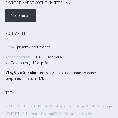
БУДЬТЕ В КУРСЕ СОБЫТИЙ ПЕРВЫМИ
Подписаться
КОНТАКТЫ
E-mail:
pr@tmk-group.com
Адрес редакции:
101000, Москва,
ул. Покровка, д.40 стр.2а
«Трубник Онлайн
– информационно-аналитическая
медиаплатформа ТМК
ТЕГИ
#ТМК
#ПНТЗ
#ЧТПЗ
#СТЗ
#НашиЛюди
#СинТЗ
#ВТЗ
#спорт
#ТАГМЕТ
#История
#НовостиТМК
#Отрасль
#футбол