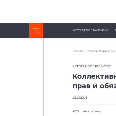
Неделя с ТМК. Выпуск №27 (225)
УСТОЙЧИВОЕ РАЗВИТИЕ
0:00
/
11:03
Главная
Устойчивое развитие
УСТОЙЧИВОЕ РАЗВИТИЕ
Коллектив
прав и обя
22.03.2023
#СТЗ
#колдоговор