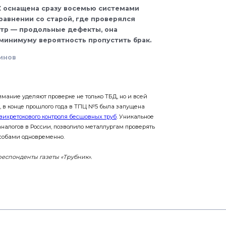
К оснащена сразу восемью системами
равнении со старой, где проверялся
тр — продольные дефекты, она
 минимуму вероятность пропустить брак.
инов
мание уделяют проверке не только ТБД, но и всей
, в конце прошлого года в ТПЦ №5 была запущена
 вихретокового контроля бесшовных труб
. Уникальное
налогов в России, позволило металлургам проверять
собами одновременно.
еспонденты газеты «Трубник».