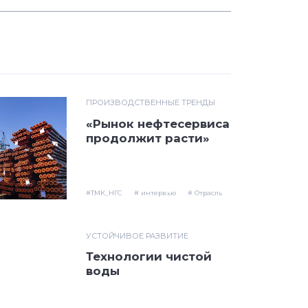
ПРОИЗВОДСТВЕННЫЕ ТРЕНДЫ
«Рынок нефтесервиса
продолжит расти»
#ТМК_НГС
# интервью
# Отрасль
УСТОЙЧИВОЕ РАЗВИТИЕ
Технологии чистой
воды
#ТМК
# СТЗ
# ЭКОТЕХ_ЛИДЕР