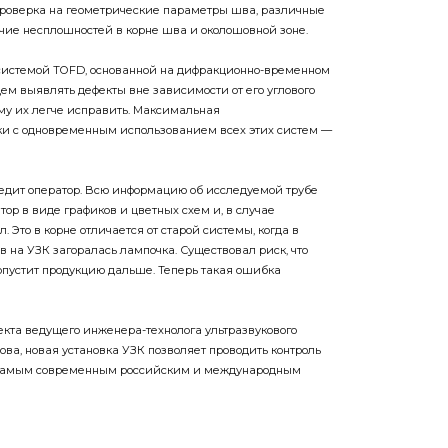
ичие несплошностей в корне шва и околошовной зоне.
 системой TOFD, основанной на дифракционно-временном
ем выявлять дефекты вне зависимости от его углового
му их легче исправить. Максимальная
ки с одновременным использованием всех этих систем —
ледит оператор. Всю информацию об исследуемой трубе
ор в виде графиков и цветных схем и, в случае
. Это в корне отличается от старой системы, когда в
 на УЗК загоралась лампочка. Существовал риск, что
ропустит продукцию дальше. Теперь такая ошибка
екта ведущего инженера-технолога ультразвукового
ва, новая установка УЗК позволяет проводить контроль
 самым современным российским и международным