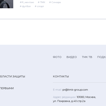
# футбол
# спорт
ФОТО
ВИДЕО
ТМК ТВ
ПОДК
ОБЛАСТИ ЗАЩИТЫ
КОНТАКТЫ
 ПЕРВЫМИ
E-mail:
pr@tmk-group.com
Адрес редакции:
101000, Москва,
ул. Покровка, д.40 стр.2а