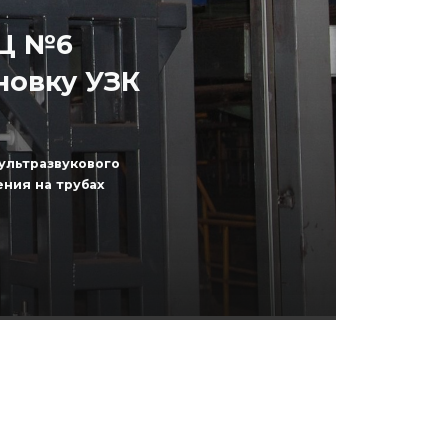
СЦ №6
новку УЗК
ультразвукового
ения на трубах