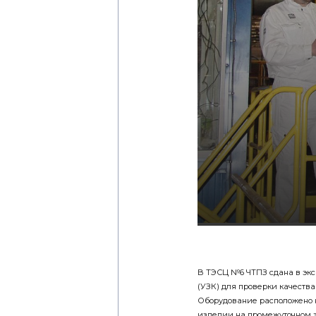
В ТЭСЦ №6 ЧТПЗ сдана в экс
(УЗК) для проверки качества
Оборудование расположено на
изделии на промежуточном э