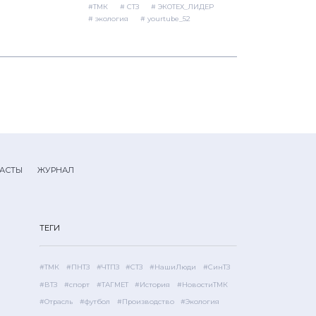
# экология
# yourtube_52
АСТЫ
ЖУРНАЛ
ТЕГИ
#ТМК
#ПНТЗ
#ЧТПЗ
#СТЗ
#НашиЛюди
#СинТЗ
#ВТЗ
#спорт
#ТАГМЕТ
#История
#НовостиТМК
#Отрасль
#футбол
#Производство
#Экология
Все