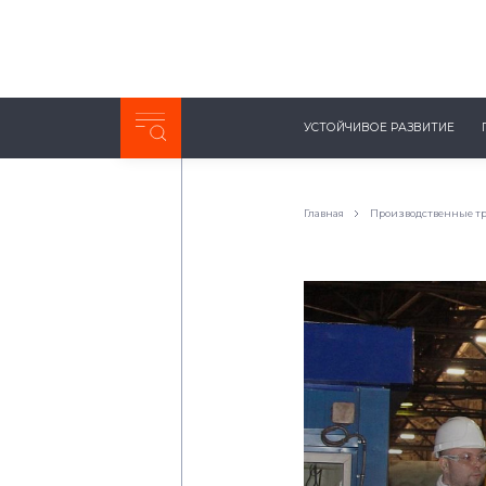
Неделя с ТМК. Выпуск №27 (225)
УСТОЙЧИВОЕ РАЗВИТИЕ
0:00
/
11:03
Главная
Производственные т