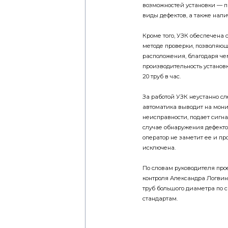
виды дефектов, а также нал
Кроме того, УЗК обеспечена
методе проверки, позволяющ
расположения, благодаря че
производительность установ
20 труб в час.
За работой УЗК неустанно с
автоматика выводит на монит
неисправности, подает сигнал
случае обнаружения дефектов
оператор не заметит ее и п
исключена.
По словам руководителя про
контроля Александра Логвино
труб большого диаметра по
стандартам.