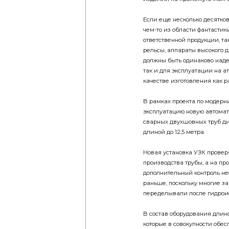
Если еще несколько десятко
чем-то из области фантастик
ответственной продукции, т
рельсы, аппараты высокого д
должны быть одинаково над
так и для эксплуатации на 
качестве изготовления как р
В рамках проекта по модерн
эксплуатацию новую автомат
сварных двухшовных труб ди
длиной до 12,5 метра.
Новая установка УЗК провер
производства трубы, а на п
дополнительный контроль не
раньше, поскольку многие з
переделывали после гидрои
В состав оборудования длино
которые в совокупности обе
возможностей установки — 