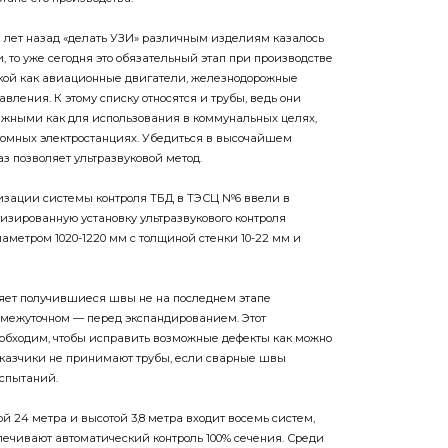
в лет назад «делать УЗИ» различным изделиям казалось
и, то уже сегодня это обязательный этап при производстве
акой как авиационные двигатели, железнодорожные
авления. К этому списку относятся и трубы, ведь они
ежными как для использования в коммунальных целях,
атомных электростанциях. Убедиться в высочайшем
аз позволяет ультразвуковой метод.
изации системы контроля ТБД в ТЭСЦ №6 ввели в
изированную установку ультразвукового контроля
аметром 1020-1220 мм с толщиной стенки 10-22 мм и
яет получившиеся швы не на последнем этапе
ромежуточном — перед экспандированием. Этот
обходим, чтобы исправить возможные дефекты как можно
аказчики не принимают трубы, если сварные швы
спытаний.
й 24 метра и высотой 3,8 метра входит восемь систем,
спечивают автоматический контроль 100% сечения. Среди
проверка на геометрические параметры шва, различные