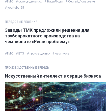
#ТМК
# офис_в_деталях
# НашиЛюди
# Сергей_Лопаревич
# yourtube_55
ПЕРЕДОВЫЕ РЕШЕНИЯ
Заводы ТМК предложили решения для
трубопрокатного производства на
чемпионате «Реши проблему»
#ТМК
# ВТЗ
# производство
# чемпионат
ПРОИЗВОДСТВЕННЫЕ ТРЕНДЫ
Искусственный интеллект в сердце бизнеса