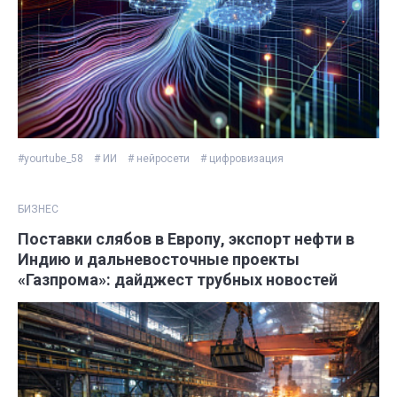
#yourtube_58
# ИИ
# нейросети
# цифровизация
БИЗНЕС
Поставки слябов в Европу, экспорт нефти в
Индию и дальневосточные проекты
«Газпрома»: дайджест трубных новостей