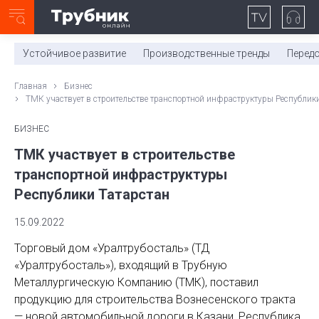
Неделя с ТМК. Выпуск №27 (225)
0:00
/
11:03
Устойчивое развитие
Производственные тренды
Перед
Главная
Бизнес
ТМК участвует в строительстве транспортной инфраструктуры Республики
БИЗНЕС
ТМК участвует в строительстве
транспортной инфраструктуры
Республики Татарстан
15.09.2022
Торговый дом «Уралтрубосталь» (ТД
«Уралтрубосталь»), входящий в Трубную
Металлургическую Компанию (ТМК), поставил
продукцию для строительства Вознесенского тракта
— новой автомобильной дороги в Казани, Республика