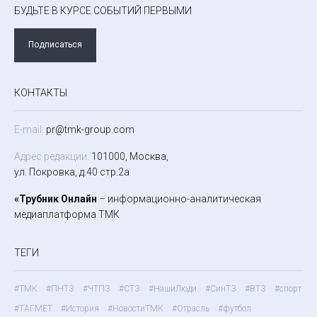
БУДЬТЕ В КУРСЕ СОБЫТИЙ ПЕРВЫМИ
Подписаться
КОНТАКТЫ
E-mail:
pr@tmk-group.com
Адрес редакции:
101000, Москва,
ул. Покровка, д.40 стр.2а
«Трубник Онлайн
– информационно-аналитическая
медиаплатформа ТМК
ТЕГИ
#ТМК
#ПНТЗ
#ЧТПЗ
#СТЗ
#НашиЛюди
#СинТЗ
#ВТЗ
#спорт
#ТАГМЕТ
#История
#НовостиТМК
#Отрасль
#футбол