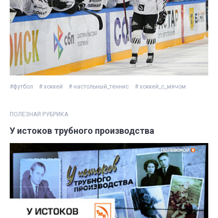
#футбол
# хоккей
# настольный_теннис
# хоккей_с_мячом
ПОЛЕЗНАЯ РУБРИКА
У истоков трубного производства