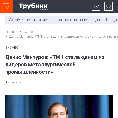
Неделя с ТМК. Выпуск №27 (225)
0:00
/
11:03
Устойчивое развитие
Производственные тренды
Перед
Главная
Бизнес
Денис Мантуров: «ТМК стала одним из лидеров металлургической промы
БИЗНЕС
Денис Мантуров: «ТМК стала одним из
лидеров металлургической
промышленности»
17.04.2021