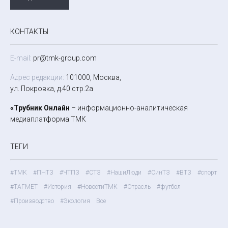
КОНТАКТЫ
E-mail:
pr@tmk-group.com
Адрес редакции:
101000, Москва,
ул. Покровка, д.40 стр.2а
«Трубник Онлайн
– информационно-аналитическая
медиаплатформа ТМК
ТЕГИ
#ТМК
#ПНТЗ
#ЧТПЗ
#СТЗ
#НашиЛюди
#СинТЗ
#ВТЗ
#спорт
#ТАГМЕТ
#История
#НовостиТМК
#Отрасль
#футбол
#Производство
#Экология
Все