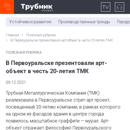
Неделя с ТМК. Выпуск №27 (225)
0:00
/
11:03
Устойчивое развитие
Производственные тренды
Перед
Главная
Полезная рубрика
В Первоуральске презентовали арт-объект в честь 20-летия ТМК
ПОЛЕЗНАЯ РУБРИКА
В Первоуральске презентовали арт-
объект в честь 20-летия ТМК
09.12.2021
Трубная Металлургическая Компания (ТМК)
реализовала в Первоуральске стрит-арт проект,
посвященный 20-летию компании, в рамках которого
на одном из фасадов здания в центре города
появилось масштабное граффити — мурал. Арт-
объект отражает философию Первоуральского