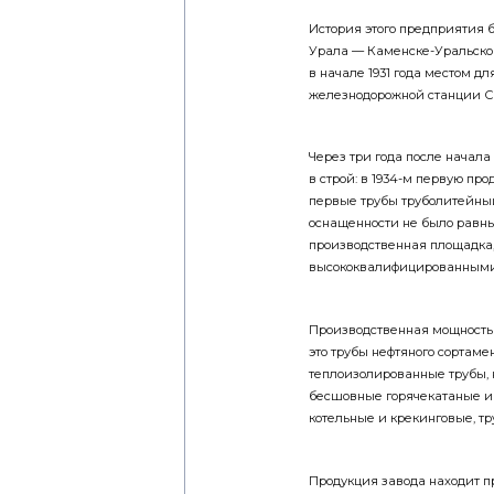
История этого предприятия 
Урала — Каменске-Уральско
в начале 1931 года местом д
железнодорожной станции С
Через три года после начал
в строй: в 1934-м первую пр
первые трубы труболитейный 
оснащенности не было равны
производственная площадка
высококвалифицированными
Производственная мощность з
это трубы нефтяного сортаме
теплоизолированные трубы, 
бесшовные горячекатаные и
котельные и крекинговые, тр
Продукция завода находит п
энергетике, машиностроении