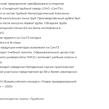
венное предприятие преобразовано в открытое
 «Синарский трубный завод» (ОАО «СинТЗ»).
ел в состав Трубной Металлургической Компании.
35-миллионная тонна труб. Производственный рубеж был
да после выпуска первой трубы. Обсадная труба
толщиной стенки 6,5 мм была изготовлена в
№2.
ов трудятся на СинТЗ сегодня.
тся в 16 стран.
 продукции ежегодно осваивают на СинТЗ.
открыт Учебный полигон. Образовательный центр стал
ного университета ТМК2U, включает учебные классы и
у.
роходит заводская Молодежная научно-практическая
рой участники представляют до 100 и более новаторских
XVI Всероссийского конкурса «Лидер природоохранной
 — 2020».
еспонденты газеты «Трубник».