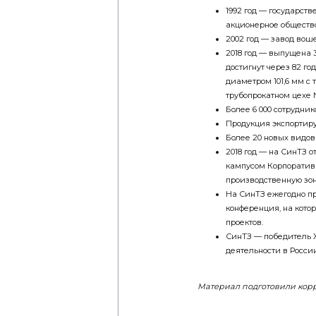
1992 год — государст
акционерное общество
2002 год — завод вош
2018 год — выпущена 
достигнут через 82 го
диаметром 101,6 мм с 
трубопрокатном цехе 
Более 6 000 сотрудник
Продукция экспортируе
Более 20 новых видов
2018 год — на СинТЗ 
кампусом Корпоратив
производственную зон
На СинТЗ ежегодно п
конференция, на кото
проектов.
СинТЗ — победитель 
деятельности в России
Материал подготовили корр