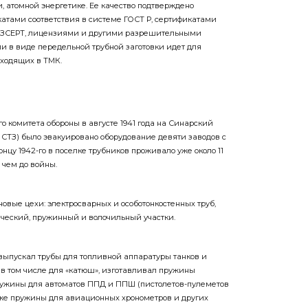
катами соответствия в системе ГОСТ Р, сертификатами
АЗСЕРТ, лицензиями и другими разрешительными
ии в виде передельной трубной заготовки идет для
ходящих в ТМК.
 комитета обороны в августе 1941 года на Синарский
 СТЗ) было эвакуировано оборудование девяти заводов с
онцу 1942-го в поселке трубников проживало уже около 11
 чем до войны.
овые цехи: электросварных и особотонкостенных труб,
ческий, пружинный и волочильный участки.
выпускал трубы для топливной аппаратуры танков и
 в том числе для «катюш», изготавливал пружины
ружины для автоматов ППД и ППШ (пистолетов-пулеметов
кже пружины для авиационных хронометров и других
готовленные в стране за годы войны автоматы ППШ