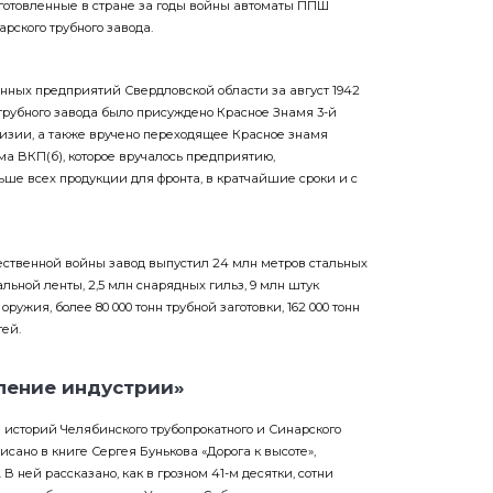
ского трубного завода.
ных предприятий Свердловской области за август 1942
 трубного завода было присуждено Красное Знамя 3-й
изии, а также вручено переходящее Красное знамя
ма ВКП(б), которое вручалось предприятию,
ше всех продукции для фронта, в кратчайшие сроки и с
ественной войны завод выпустил 24 млн метров стальных
альной ленты, 2,5 млн снарядных гильз, 9 млн штук
ружия, более 80 000 тонн трубной заготовки, 162 000 тонн
тей.
ление индустрии»
историй Челябинского трубопрокатного и Синарского
исано в книге Сергея Бунькова «Дорога к высоте»,
В ней рассказано, как в грозном 41-м десятки, сотни
ны перебазировали на Урал и в Сибирь.