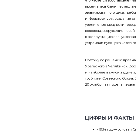
проектантов были неутешите
эвакуированного цеха, треб
инфраструктуры: создание с
увеличение мощности городск
водовода, сооружение новой к
в эксплуатацию эвакуированн
устраивал пуск цеха через го
Поэтому по решению правит
Уральского в Челябинск. Во
и наиболее важной задачей,
трубники Советского Союза. 
20 октября выпущена первая
ЦИФРЫ И ФАКТЫ 
• 1934 год — основан 