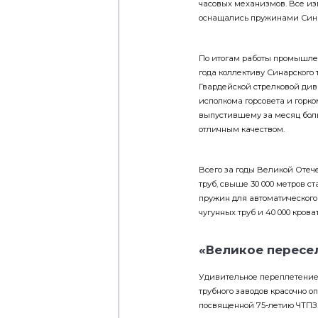
оснащались пружинами Синар
По итогам работы промышлен
года коллективу Синарского
Гвардейской стрелковой див
исполкома горсовета и горко
выпустившему за месяц боль
отличным качеством.
Всего за годы Великой Отеч
труб, свыше 30 000 метров ст
пружин для автоматического о
чугунных труб и 40 000 крова
«Великое пересе
Удивительное переплетение 
трубного заводов красочно оп
посвященной 75-летию ЧТПЗ. 
заводов с юга и запада стра