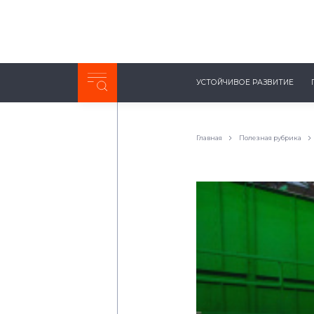
Неделя с ТМК. Выпуск №27 (225)
УСТОЙЧИВОЕ РАЗВИТИЕ
0:00
/
11:03
Главная
Полезная рубрика