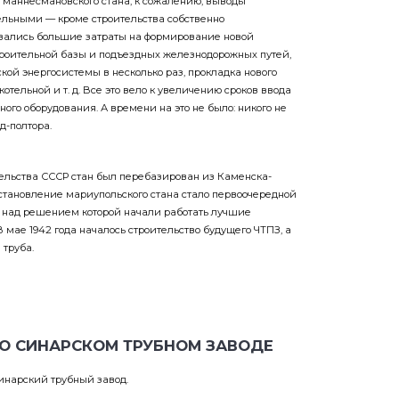
льными — кроме строительства собственно
овались большие затраты на формирование новой
троительной базы и подъездных железнодорожных путей,
ой энергосистемы в несколько раз, прокладка нового
отельной и т. д. Все это вело к увеличению сроков ввода
ого оборудования. А времени на это не было: никого не
д-полтора.
ельства СССР стан был перебазирован из Каменска-
сстановление мариупольского стана стало первоочередной
 над решением которой начали работать лучшие
В мае 1942 года началось строительство будущего ЧТПЗ, а
 труба.
О СИНАРСКОМ ТРУБНОМ ЗАВОДЕ
Синарский трубный завод.