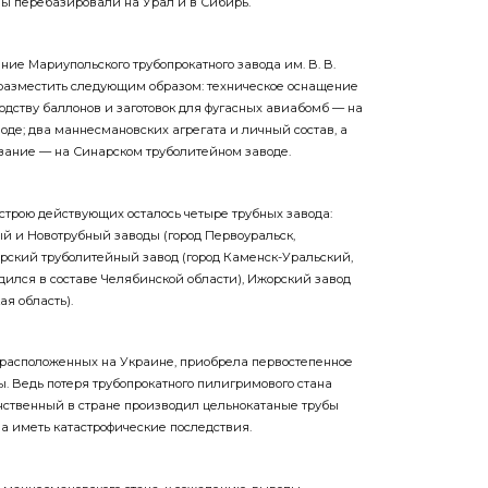
ние Мариупольского трубопрокатного завода им. В. В.
азместить следующим образом: техническое оснащение
одству баллонов и заготовок для фугасных авиабомб — на
оде; два маннесмановских агрегата и личный состав, а
ование — на Синарском труболитейном заводе.
в строю действующих осталось четыре трубных завода:
й и Новотрубный заводы (город Первоуральск,
арский труболитейный завод (город Каменск-Уральский,
одился в составе Челябинской области), Ижорский завод
ая область).
 расположенных на Украине, приобрела первостепенное
ы. Ведь потеря трубопрокатного пилигримового стана
инственный в стране производил цельнокатаные трубы
ла иметь катастрофические последствия.
я маннесмановского стана, к сожалению, выводы