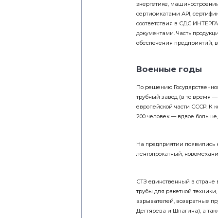
сертификатами АРI, сертифи
соответствия в СДС ИНТЕРГ
документами. Часть продукц
обеспечения предприятий, в
Военные годы
По решению Государственного
трубный завод (в то время —
европейской части СССР. К к
200 человек — вдвое больше,
На предприятии появились н
лентопрокатный, новомехани
СТЗ единственный в стране 
трубы для ракетной техники,
взрывателей, возвратные п
Дегтярева и Шпагина), а та
часовых механизмов. Все из