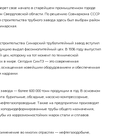
берет свое начало в старейшем промышленном городе
м Свердловской области. По решению Совнаркома СССР
ля строительства трубного завода здесь был выбран район
инарская.
а строительства Синарский труболитейный завод вступил
одукцию выдал фасоннолитейный цех. В 1936 году выпустил
цех, которому на тот момент по технической
х в мире. Сегодня СинТЗ — это современная
, оснащенная новейшим оборудованием и обеспеченная
 кадрами.
авода — более 600 000 тонн продукции в год. В основном
нта: бурильные, обсадные, насосно-компрессорные,
нефтегазопроводные. Также на предприятии производят
 холоднодеформированные трубы общего назначения,
убы из коррозионностойких марок стали и сплавов.
рименение во многих отраслях — нефтегазодобыче,
, атомной энергетике. Ее качество подтверждено