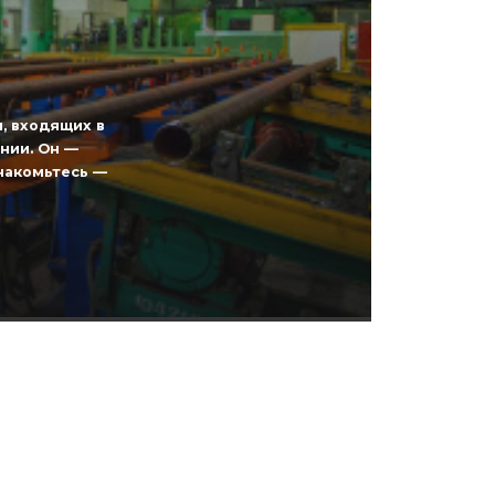
, входящих в
нии. Он —
накомьтесь —