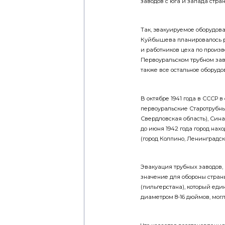
Так, эвакуируемое оборудова
Куйбышева планировалось р
и работников цеха по произв
Первоуральском трубном зав
также все остальное оборуд
В октябре 1941 года в СССР 
первоуральские Старотрубны
Свердловская область), Син
до июня 1942 года город нах
(город Колпино, Ленинградск
Эвакуация трубных заводов,
значение для обороны стран
(пильгерстана), который ед
диаметром 8-16 дюймов, мог
Что касается восстановлени