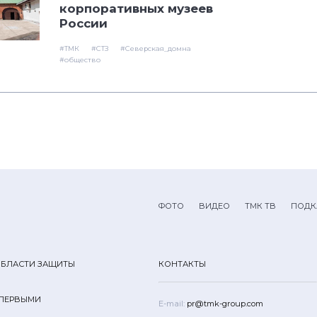
корпоративных музеев
России
#ТМК
#СТЗ
#Северская_домна
#общество
ФОТО
ВИДЕО
ТМК ТВ
ПОДК
ОБЛАСТИ ЗАЩИТЫ
КОНТАКТЫ
 ПЕРВЫМИ
E-mail:
pr@tmk-group.com