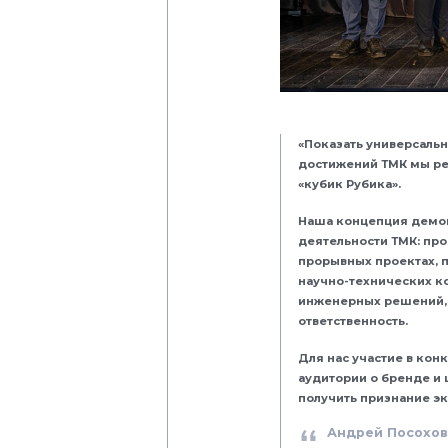
«Показать универсаль
достижений ТМК мы ре
«кубик Рубика».
Наша концепция демон
деятельности ТМК: про
прорывных проектах, 
научно-технических к
инженерных решений, 
ответственность.
Для нас участие в кон
аудитории о бренде и 
получить признание эк
Андрей Посохо