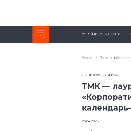
Неделя с ТМК. Выпуск №27 (225)
УСТОЙЧИВОЕ РАЗВИТИЕ
0:00
/
11:03
Главная
Полезная рубрика
ПОЛЕЗНАЯ РУБРИКА
ТМК — лаур
«Корпорат
календарь-
25.04.2023