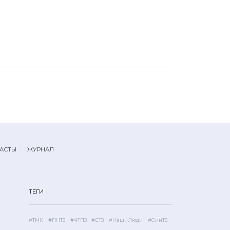
АСТЫ
ЖУРНАЛ
ТЕГИ
#ТМК
#ПНТЗ
#ЧТПЗ
#СТЗ
#НашиЛюди
#СинТЗ