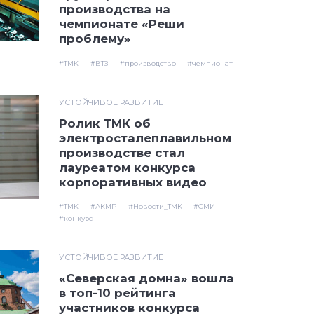
производства на
чемпионате «Реши
проблему»
#ТМК
#ВТЗ
#производство
#чемпионат
УСТОЙЧИВОЕ РАЗВИТИЕ
Ролик ТМК об
электросталеплавильном
производстве стал
лауреатом конкурса
корпоративных видео
#ТМК
#АКМР
#Новости_ТМК
#СМИ
#конкурс
УСТОЙЧИВОЕ РАЗВИТИЕ
​«Северская домна» вошла
в топ-10 рейтинга
участников конкурса