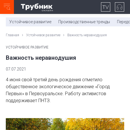
Неделя с ТМК. Выпуск №27 (225)
0:00
/
11:03
Устойчивое развитие
Производственные тренды
Перед
Главная
Устойчивое развитие
Важность неравнодушия
УСТОЙЧИВОЕ РАЗВИТИЕ
Важность неравнодушия
07.07.2021
4 июня свой третий день рождения отметило
общественное экологическое движение «Город
Первых» в Первоуральске. Работу активистов
поддерживает ПНТЗ.