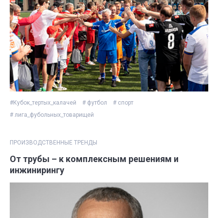
#Кубок_тертых_калачей
# футбол
# спорт
# лига_фубольных_товарищей
ПРОИЗВОДСТВЕННЫЕ ТРЕНДЫ
От трубы – к комплексным решениям и
инжинирингу