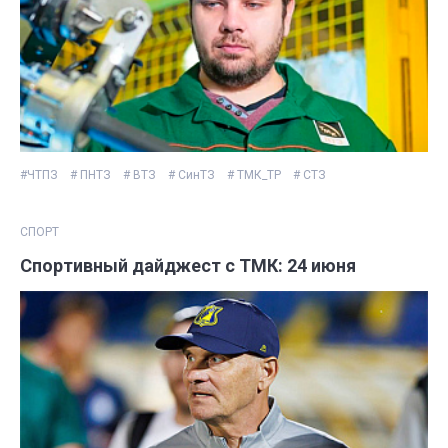
#ЧТПЗ
# ПНТЗ
# ВТЗ
# СинТЗ
# ТМК_ТР
# СТЗ
СПОРТ
Спортивный дайджест с ТМК: 24 июня