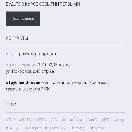
БУДЬТЕ В КУРСЕ СОБЫТИЙ ПЕРВЫМИ
Подписаться
КОНТАКТЫ
E-mail:
pr@tmk-group.com
Адрес редакции:
101000, Москва,
ул. Покровка, д.40 стр.2а
«Трубник Онлайн
– информационно-аналитическая
медиаплатформа ТМК
ТЕГИ
#ТМК
#ПНТЗ
#ЧТПЗ
#СТЗ
#НашиЛюди
#СинТЗ
#ВТЗ
#спорт
#ТАГМЕТ
#История
#НовостиТМК
#Отрасль
#футбол