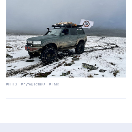
#ПНТЗ
# путешествия
# ТМК