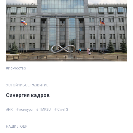
#Искусство
УСТОЙЧИВОЕ РАЗВИТИЕ
Синергия кадров
#HR
# конкурс
# TMK2U
# СинТЗ
НАШИ ЛЮДИ