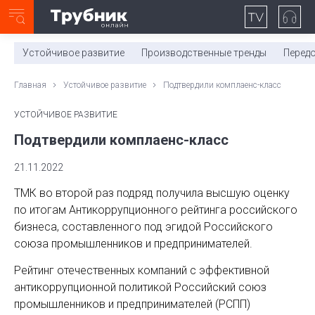
Неделя с ТМК. Выпуск №27 (225)
0:00
/
11:03
Устойчивое развитие
Производственные тренды
Перед
Главная
Устойчивое развитие
Подтвердили комплаенс-класс
УСТОЙЧИВОЕ РАЗВИТИЕ
Подтвердили комплаенс-класс
21.11.2022
ТМК во второй раз подряд получила высшую оценку
по итогам Антикоррупционного рейтинга российского
бизнеса, составленного под эгидой Российского
союза промышленников и предпринимателей.
Рейтинг отечественных компаний с эффективной
антикоррупционной политикой Российский союз
промышленников и предпринимателей (РСПП)